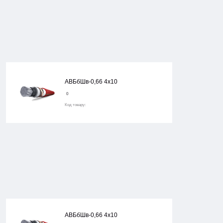
АВБбШв-0,66 4х10
0
Код товару:
АВБбШв-0,66 4х10