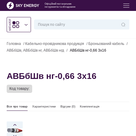
Офіційний постачальник
інструментів та обладнання
КАТАЛОГ
Головна
/
Кабельно-провідникова продукція
/
Броньований кабель
/
АВБбШв, АВБбШв нг, АВБбШв нгд
/
АВБбШв нг-0,66 3х16
АВБбШв нг-0,66 3х16
Код товару:
Все про товар
Характеристики
Відгуки (
0
)
Комплектація