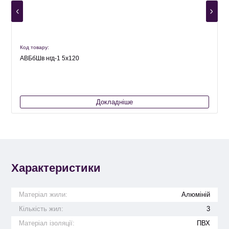
Код товару:
К
АВБбШв нгд-1 5х120
Докладніше
Характеристики
Матеріал жили:
Алюміній
Кількість жил:
3
Матеріал ізоляції:
ПВХ