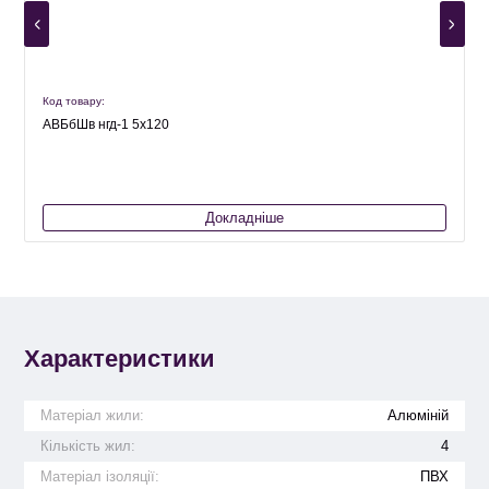
Код товару:
К
АВБбШв нгд-1 5х120
Докладніше
Характеристики
Матеріал жили:
Алюміній
Кількість жил:
4
Матеріал ізоляції:
ПВХ