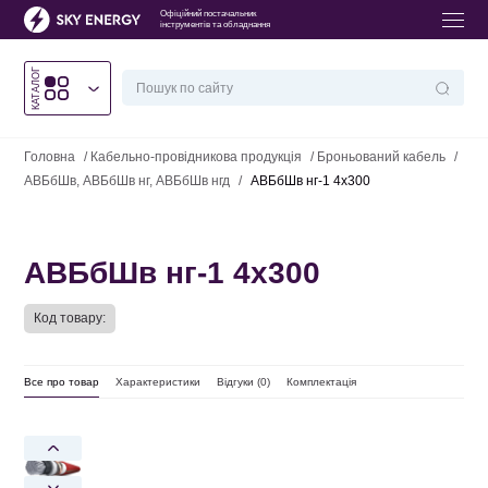
Офіційний постачальник
інструментів та обладнання
КАТАЛОГ
Головна
/
Кабельно-провідникова продукція
/
Броньований кабель
/
АВБбШв, АВБбШв нг, АВБбШв нгд
/
АВБбШв нг-1 4х300
АВБбШв нг-1 4х300
Код товару:
Все про товар
Характеристики
Відгуки (
0
)
Комплектація