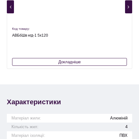
Код товару:
К
АВБбШв нгд-1 5х120
Докладніше
Характеристики
Матеріал жили:
Алюміній
Кількість жил:
4
Матеріал ізоляції:
ПВХ