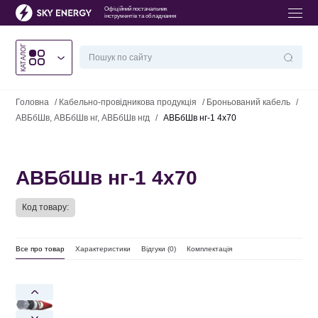
Офіційний постачальник
інструментів та обладнання
КАТАЛОГ
Головна
/
Кабельно-провідникова продукція
/
Броньований кабель
/
АВБбШв, АВБбШв нг, АВБбШв нгд
/
АВБбШв нг-1 4х70
АВБбШв нг-1 4х70
Код товару:
Все про товар
Характеристики
Відгуки (
0
)
Комплектація