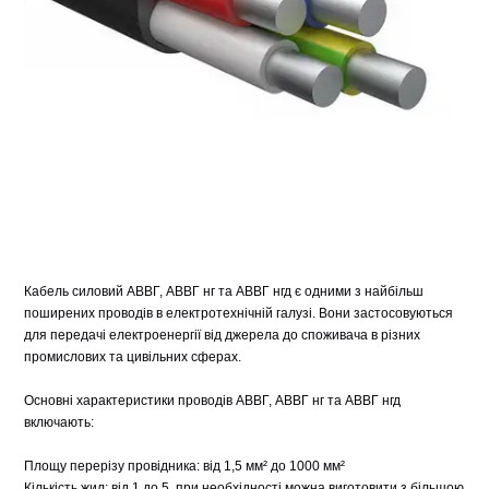
Кабель силовий АВВГ, АВВГ нг та АВВГ нгд є одними з найбільш
поширених проводів в електротехнічній галузі. Вони застосовуються
для передачі електроенергії від джерела до споживача в різних
промислових та цивільних сферах.
Основні характеристики проводів АВВГ, АВВГ нг та АВВГ нгд
включають:
Площу перерізу провідника: від 1,5 мм² до 1000 мм²
Кількість жил: від 1 до 5, при необхідності можна виготовити з більшою