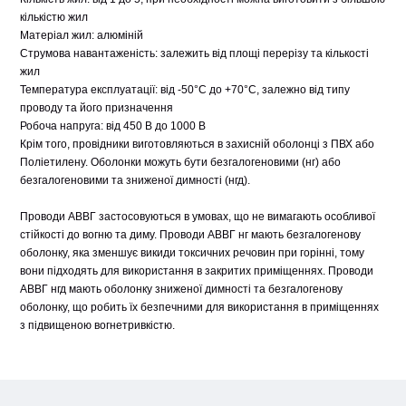
кількістю жил
Матеріал жил: алюміній
Струмова навантаженість: залежить від площі перерізу та кількості
жил
Температура експлуатації: від -50°C до +70°C, залежно від типу
проводу та його призначення
Робоча напруга: від 450 В до 1000 В
Крім того, провідники виготовляються в захисній оболонці з ПВХ або
Поліетилену. Оболонки можуть бути безгалогеновими (нг) або
безгалогеновими та зниженої димності (нгд).
Проводи АВВГ застосовуються в умовах, що не вимагають особливої
стійкості до вогню та диму. Проводи АВВГ нг мають безгалогенову
оболонку, яка зменшує викиди токсичних речовин при горінні, тому
вони підходять для використання в закритих приміщеннях. Проводи
АВВГ нгд мають оболонку зниженої димності та безгалогенову
оболонку, що робить їх безпечними для використання в приміщеннях
з підвищеною вогнетривкістю.