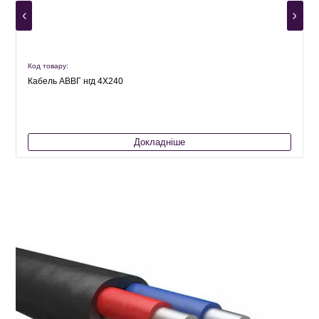
Код товару:
К
Кабель АВВГ нгд 4Х240
Докладніше