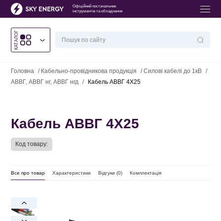
Офіційний постачальник
інструментів та обладнання
КАТАЛОГ
Головна
/
Кабельно-провідникова продукція
/
Силові кабелі до 1кВ
/
АВВГ, АВВГ нг, АВВГ нгд
/
Кабель АВВГ 4Х25
Кабель АВВГ 4Х25
Код товару:
Все про товар
Характеристики
Відгуки (
0
)
Комплектація