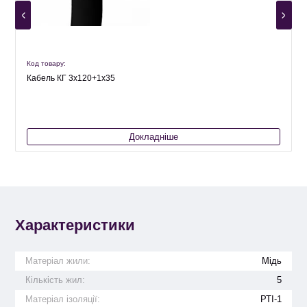
Код товару:
К
Кабель КГ 3х120+1х35
Докладніше
Характеристики
Матеріал жили:
Мідь
Кількість жил:
5
Матеріал ізоляції:
РТІ-1