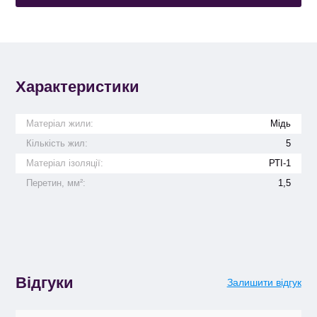
Характеристики
Матеріал жили:
Мідь
Кількість жил:
5
Матеріал ізоляції:
РТІ-1
Перетин, мм²:
1,5
Відгуки
Залишити відгук