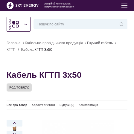
Офіційний постачальник
інструментів та обладнання
КАТАЛОГ
Головна
/
Кабельно-провідникова продукція
/
Гнучкий кабель
/
КГТП
/
Кабель КГТП 3х50
Кабель КГТП 3х50
Код товару:
Все про товар
Характеристики
Відгуки (
0
)
Комплектація