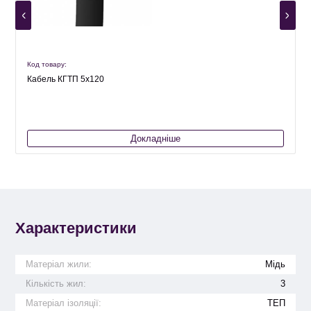
Код товару:
К
Кабель КГТП 5х120
Докладніше
Характеристики
Матеріал жили:
Мідь
Кількість жил:
3
Матеріал ізоляції:
ТЕП