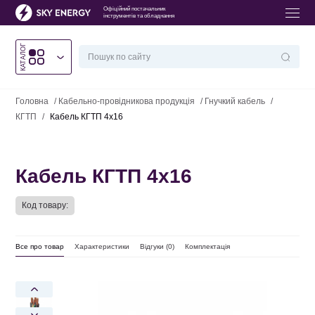
Офіційний постачальник
інструментів та обладнання
КАТАЛОГ
Головна
/
Кабельно-провідникова продукція
/
Гнучкий кабель
/
КГТП
/
Кабель КГТП 4х16
Кабель КГТП 4х16
Код товару:
Все про товар
Характеристики
Відгуки (
0
)
Комплектація