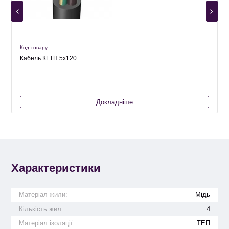
Код товару:
К
Кабель КГТП 5х120
Докладніше
Характеристики
Матеріал жили:
Мідь
Кількість жил:
4
Матеріал ізоляції:
ТЕП