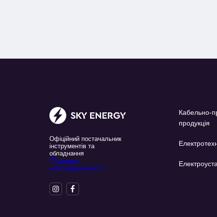
Кабельно-п
продукція
Офіційний постачальник
Електротехн
інструментів та
обладнання
*Політика
Електроуста
конфенденційності