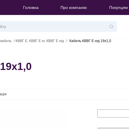
Головна
Про компанію
Покупцям
 кабель
/
КВВГ Е, КВВГ Е нг, КВВГ Е нгд
/
Кабель КВВГ Е нгд 19х1,0
19х1,0
ація