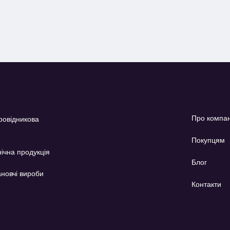
Про компа
ровідникова
Покупцям
ічна продукція
Блог
новчі вироби
Контакти