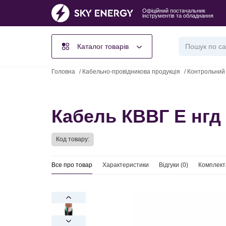
Офіційний постачальник
інструментів та обладнання
Каталог товарів
Головна
/
Кабельно-провідникова продукція
/
Контрольний
Кабель КВВГ Е нгд 
Код товару:
Все про товар
Характеристики
Відгуки (
0
)
Комплект