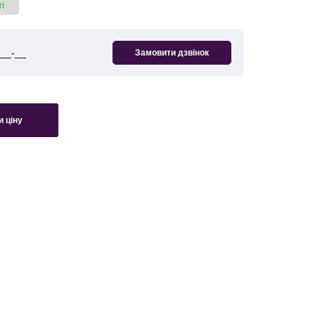
і
 ціну