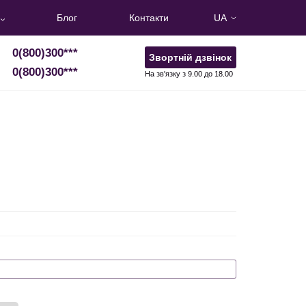
Блог
Контакти
UA
0(800)300
***
Звортній дзвінок
0(800)300
***
На зв'язку з 9.00 до 18.00