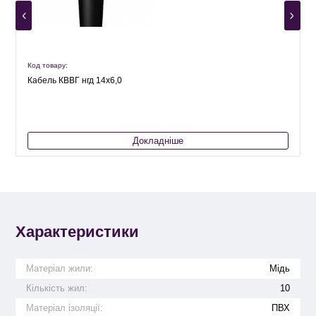
Код товару:
К
Кабель КВВГ нгд 14х6,0
Докладніше
Характеристики
Матеріал жили:
Мідь
Кількість жил:
10
Матеріал ізоляції:
ПВХ