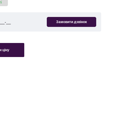
і
 ціну