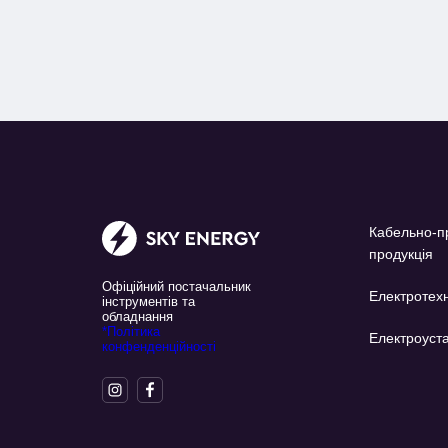
Кабельно-п
продукція
Офіційний постачальник
Електротехн
інструментів та
обладнання
*Політика
Електроуста
конфенденційності