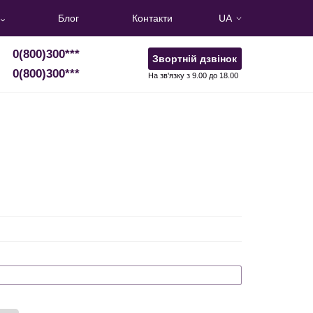
Блог
Контакти
UA
0(800)300
***
Звортній дзвінок
0(800)300
***
На зв'язку з 9.00 до 18.00