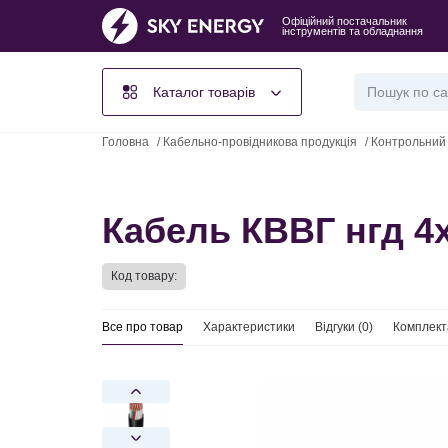
Офіційний постачальник
інструментів та обладнання
Каталог товарів
Головна
/
Кабельно-провідникова продукція
/
Контрольний
Кабель КВВГ нгд 4х
Код товару:
Все про товар
Характеристики
Відгуки (
0
)
Комплект