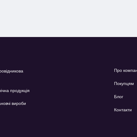
Про компа
ровідникова
Покупцям
ічна продукція
Блог
новчі вироби
Контакти