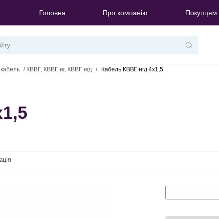
Головна
Про компанію
Покупцям
 кабель
/
КВВГ, КВВГ нг, КВВГ нгд
/
Кабель КВВГ нгд 4х1,5
1,5
ація