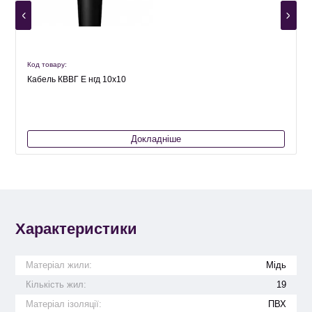
Код товару:
К
Кабель КВВГ Е нгд 10х10
Докладніше
Характеристики
Матеріал жили:
Мідь
Кількість жил:
19
Матеріал ізоляції:
ПВХ