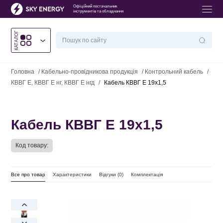
Офіційний постачальник
інструментів та обладнання
КАТАЛОГ
Головна
/
Кабельно-провідникова продукція
/
Контрольний кабель
/
КВВГ Е, КВВГ Е нг, КВВГ Е нгд
/
Кабель КВВГ Е 19х1,5
Кабель КВВГ Е 19х1,5
Код товару:
Все про товар
Характеристики
Відгуки (
0
)
Комплектація