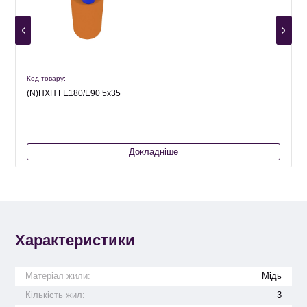
Код товару:
К
(N)HXH FE180/E90 5х35
Докладніше
Характеристики
Матеріал жили:
Мідь
Кількість жил:
3