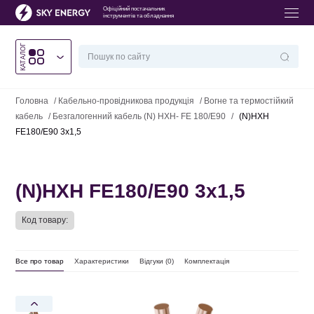
Офіційний постачальник
інструментів та обладнання
КАТАЛОГ
Головна
/
Кабельно-провідникова продукція
/
Вогне та термостійкий
кабель
/
Безгалогенний кабель (N) HXH- FE 180/E90
/
(N)HXH
FE180/E90 3х1,5
(N)HXH FE180/E90 3х1,5
Код товару:
Все про товар
Характеристики
Відгуки (
0
)
Комплектація