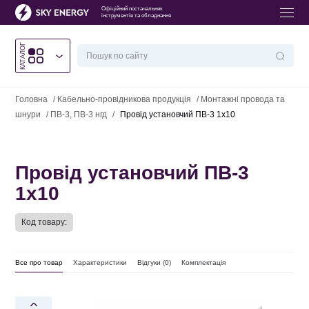
Офіційний постачальник
інструментів та обладнання
КАТАЛОГ
Головна
/
Кабельно-провідникова продукція
/
Монтажні провода та
шнури
/
ПВ-3, ПВ-3 нгд
/
Провід установчий ПВ-3 1х10
Провід установчий ПВ-3
1х10
Код товару:
Все про товар
Характеристики
Відгуки (
0
)
Комплектація