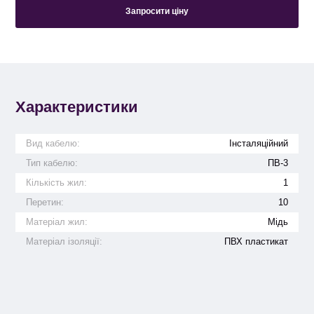
Запросити ціну
Характеристики
Вид кабелю:
Інсталяційний
Тип кабелю:
ПВ-3
Кількість жил:
1
Перетин:
10
Матеріал жил:
Мідь
Матеріал ізоляції:
ПВХ пластикат