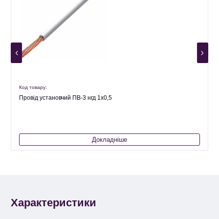
Код товару:
К
Провід установчий ПВ-3 нгд 1х0,5
Докладніше
Характеристики