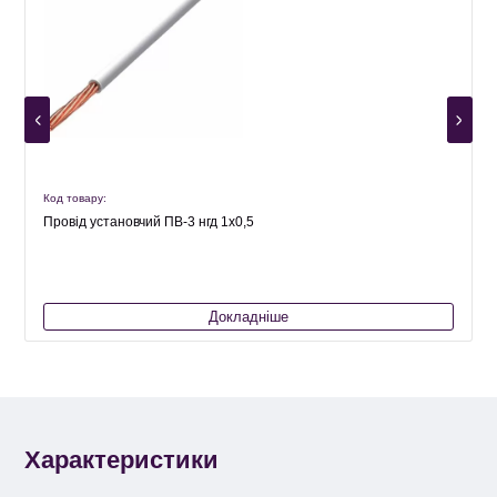
Код товару:
К
Провід установчий ПВ-3 нгд 1х0,5
Докладніше
Характеристики