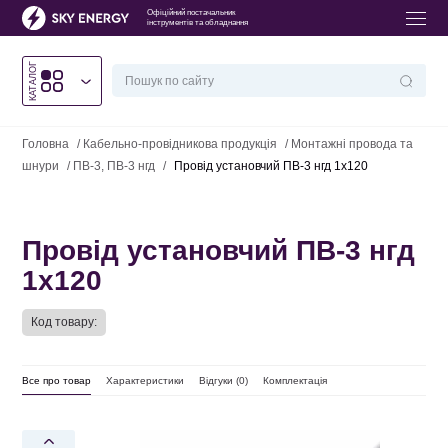
Офіційний постачальник
інструментів та обладнання
КАТАЛОГ
Головна
/
Кабельно-провідникова продукція
/
Монтажні провода та
шнури
/
ПВ-3, ПВ-3 нгд
/
Провід установчий ПВ-3 нгд 1х120
Провід установчий ПВ-3 нгд
1х120
Код товару:
Все про товар
Характеристики
Відгуки (
0
)
Комплектація