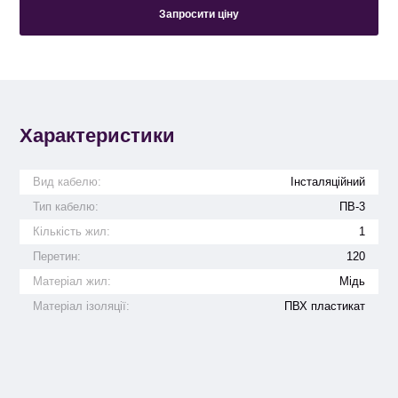
Запросити ціну
Характеристики
Вид кабелю:
Інсталяційний
Тип кабелю:
ПВ-3
Кількість жил:
1
Перетин:
120
Матеріал жил:
Мідь
Матеріал ізоляції:
ПВХ пластикат