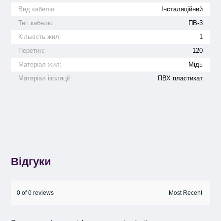
Вид кабелю:
Інсталяційний
Тип кабелю:
ПВ-3
Кількість жил:
1
Перетин:
120
Матеріал жил:
Мідь
Матеріал ізоляції:
ПВХ пластикат
Відгуки
0 of 0 reviews