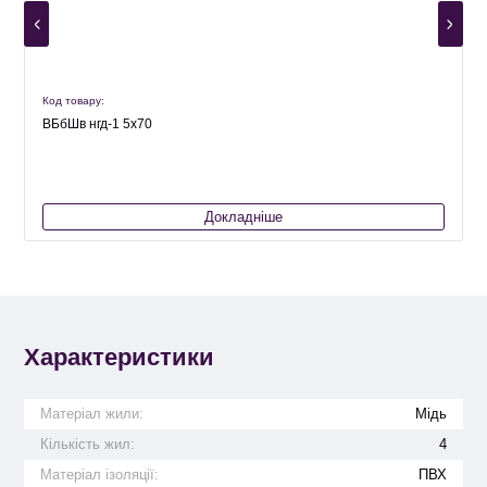
Код товару:
К
ВБбШв нгд-1 5х70
Докладніше
Характеристики
Матеріал жили:
Мідь
Кількість жил:
4
Матеріал ізоляції:
ПВХ