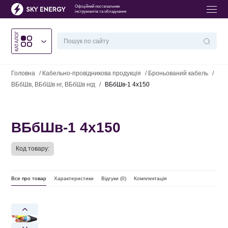
Офіційний постачальник
інструментів та обладнання
КАТАЛОГ
Головна
/
Кабельно-провідникова продукція
/
Броньований кабель
/
ВБбШв, ВБбШв нг, ВБбШв нгд
/
ВБбШв-1 4х150
ВБбШв-1 4х150
Код товару:
Все про товар
Характеристики
Відгуки (
0
)
Комплектація