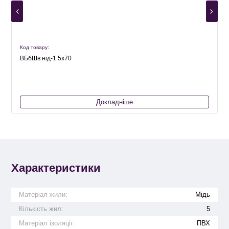
Код товару:
К
ВБбШв нгд-1 5х70
Докладніше
Характеристики
Матеріал жили:
Мідь
Кількість жил:
5
Матеріал ізоляції:
ПВХ