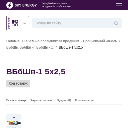
Офіційний постачальник
інструментів та обладнання
КАТАЛОГ
Головна
/
Кабельно-провідникова продукція
/
Броньований кабель
/
ВБбШв, ВБбШв нг, ВБбШв нгд
/
ВБбШв-1 5х2,5
ВБбШв-1 5х2,5
Код товару:
Все про товар
Характеристики
Відгуки (
0
)
Комплектація