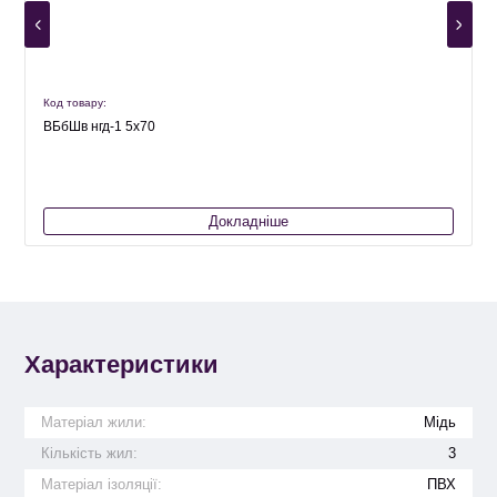
Код товару:
К
ВБбШв нгд-1 5х70
Докладніше
Характеристики
Матеріал жили:
Мідь
Кількість жил:
3
Матеріал ізоляції:
ПВХ