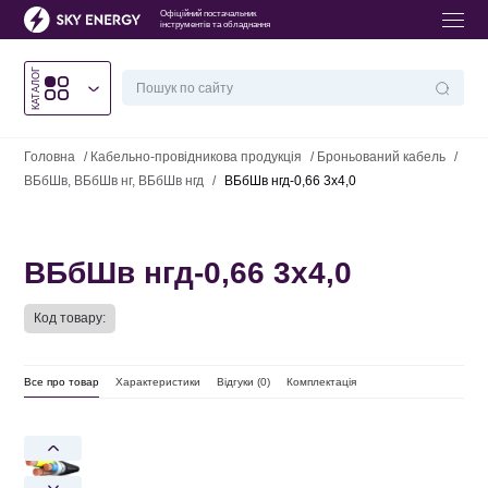
Офіційний постачальник
інструментів та обладнання
КАТАЛОГ
Головна
/
Кабельно-провідникова продукція
/
Броньований кабель
/
ВБбШв, ВБбШв нг, ВБбШв нгд
/
ВБбШв нгд-0,66 3х4,0
ВБбШв нгд-0,66 3х4,0
Код товару:
Все про товар
Характеристики
Відгуки (
0
)
Комплектація