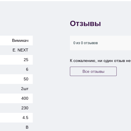
Отзывы
Вимикач
0 из 0 отзывов
E. NEXT
25
К сожалению, ни один отзыв н
6
Все отзывы
50
2шт
400
230
4.5
B