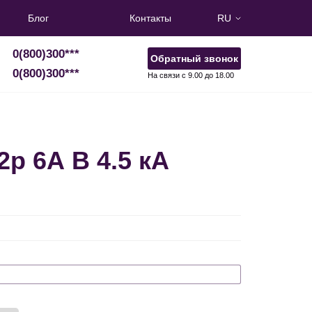
Блог
Контакты
RU
0(800)300
***
Обратный звонок
0(800)300
***
На связи с 9.00 до 18.00
р 6А В 4.5 кА