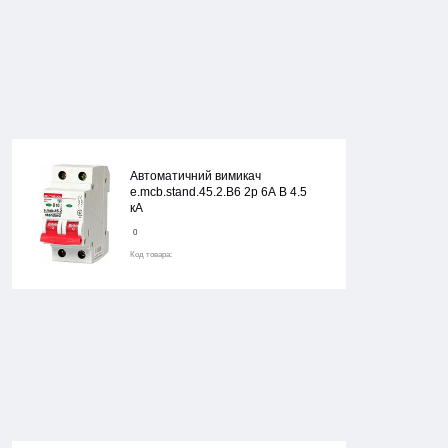
Автоматичний вимикач
e.mcb.stand.45.2.B6 2р 6А В 4.5
кА
0
Код товара: