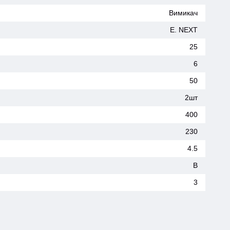
Вимикач
E. NEXT
25
6
50
2шт
400
230
4.5
B
3