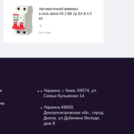
Автоматичний вимикач
e.mcb.stand.45.2.B6 2р 6А В 4.5
кА
0
Код товара:
и
Украина, г. Киев, 04074, ул.
Семьи Кульженко 14
ям
Украина,49000,
Днепропетровская обл., город
Днепр, ул.Дубинина Володи,
дом 8