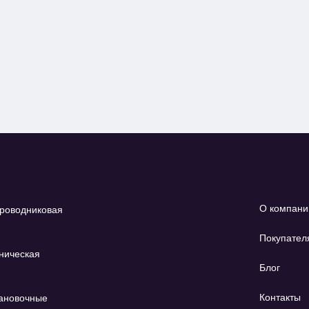
О компани
роводниковая
Покупател
ническая
Блог
Контакты
ановочные