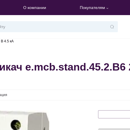
О компании
Покупателям
В 4.5 кА
ач e.mcb.stand.45.2.B6 2
ация