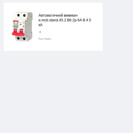
Автоматичний вимикач
e.mcb.stand.45.2.B6 2р 6А В 4.5
кА
0
Код товара: