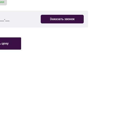
чии
 цену