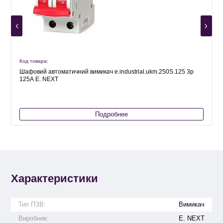
Код товара:
К
Шафовий автоматичний вимикач e.industrial.ukm.250S.125 3р
125А E. NEXT
Подробнее
Характеристики
Тип ПЗВ:
Вимикач
Виробник:
E. NEXT