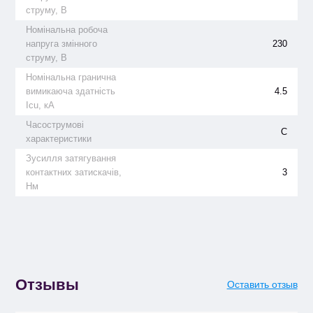
струму, В
Номінальна робоча
напруга змінного
230
струму, В
Номінальна гранична
вимикаюча здатність
4.5
Icu, кА
Часострумові
C
характеристики
Зусилля затягування
контактних затискачів,
3
Нм
Отзывы
Оставить отзыв