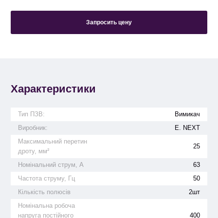
Запросить цену
Характеристики
Тип ПЗВ:
Вимикач
Виробник:
E. NEXT
Максимальний перетин
25
дроту, мм²
Номінальний струм, А
63
Частота струму, Гц
50
Кількість полюсів
2шт
Номінальна робоча
напруга постійного
400