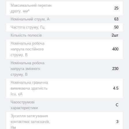
Максимальний перетин
25
дроту, мм²
Номінальний струм, А
63
Частота струму, Гц
50
Кількість полюсів
2шт
Номінальна робоча
напруга постійного
400
струму, В
Номінальна робоча
напруга змінного
230
струму, В
Номінальна гранична
вимикаюча здатність
4.5
Icu, кА
Часострумові
C
характеристики
Зусилля затягування
контактних затискачів,
3
Нм