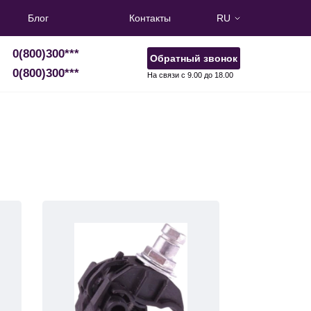
Блог
Контакты
RU
0(800)300
***
Обратный звонок
0(800)300
***
На связи с 9.00 до 18.00