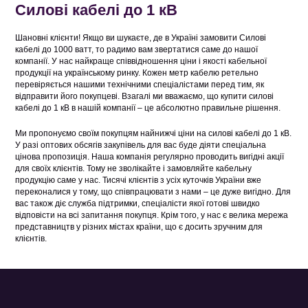
Силові кабелі до 1 кВ
Шановні клієнти! Якщо ви шукаєте, де в Україні замовити Силові
кабелі до 1000 ватт, то радимо вам звертатися саме до нашої
компанії. У нас найкраще співвідношення ціни і якості кабельної
продукції на українському ринку. Кожен метр кабелю ретельно
перевіряється нашими технічними спеціалістами перед тим, як
відправити його покупцеві. Взагалі ми вважаємо, що купити силові
кабелі до 1 кВ в нашій компанії – це абсолютно правильне рішення.
Ми пропонуємо своїм покупцям найнижчі ціни на силові кабелі до 1 кВ.
У разі оптових обсягів закупівель для вас буде діяти спеціальна
цінова пропозиція. Наша компанія регулярно проводить вигідні акції
для своїх клієнтів. Тому не зволікайте і замовляйте кабельну
продукцію саме у нас. Тисячі клієнтів з усіх куточків України вже
переконалися у тому, що співпрацювати з нами – це дуже вигідно. Для
вас також діє служба підтримки, спеціалісти якої готові швидко
відповісти на всі запитання покупця. Крім того, у нас є велика мережа
представництв у різних містах країни, що є досить зручним для
клієнтів.