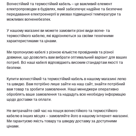
Вогнестійкий та термостійкий кабель – це важливий елемент
електропроводки в будівлях, який забезпечує надійне та безпечне
передавання електроенергії в умовах підвищеної температури та
можливих вогненебезпек.
У нашому магазині ви можете замовити різні види вогне- та
термостійкого кабелю, які відрізняються за своїми технічними
характеристиками та цінами.
Ми пропонуємо кабелі з різною кількістю провідників та різної
довжини, що дозволить вам вибрати оптимальний варіант для ваших
потреб. Всі наші кабелі відповідають високим стандартам якості та
безпеки.
Купити вогнестійкий та термостійкий кабель в нашому магазині легко
та швидко. Вам потрібно лише зайти на наш сайт, знайти потрібний
вам товар та зробити замовлення. Наші менеджери оперативно
оброблять ваше замовлення та нададуть всю необхідну інформацію
щодо доставки та оплати.
Не витрачайте свій час на пошук вогнестійкого та термостійкого
кабелю в інших місцях – замовляйте його в нашому інтернет-магазині.
Ми гарантуємо якість товару та швидку доставку за доступними
цінами.