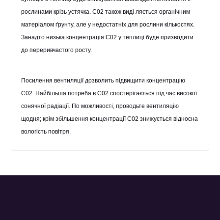
рослинами крізь устячка. С02 також виді ляється органічним
матеріалом ґрунту, але у недостатніх для рослини кількостях.
Занадто низька концентрація С02 у теплиці буде призводити
до переривчастого росту.
Посилення вентиляції дозволить підвищити концентрацію
С02. Найбільша потреба в С02 спостерігається під час високої
сонячної радіації. По можливості, проводьте вентиляцію
щодня; крім збільшення концентрації С02 знижується відносна
вологість повітря.