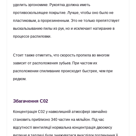
уделить эргономике. Рукоятка должна иметь
противоскользящее покрытие. Лучше, чтобы оно было не
пластиковым, а прорезиненным. Это не только препятствует
выскальзыванию пилы из рук, но и исключает натирание в
процессе распиловки.
Стоит также отметить, что скорость пропила во многом
зависит от расположения зубьев. При частом их
расположении спиливание происходит быстрее, чем при
редком.
Збагачення С02
Концентрація С02 у навколишній атмосфері звичайно
становить приблизно 340 частин на мільйон. Під час
відсутності вентиляції нормальна концентрація двоокису
вуглецю в теплиці буде знижуватися внаслідок поглинання її