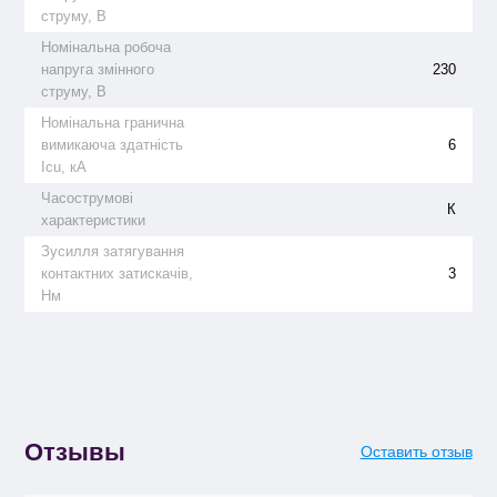
струму, В
Номінальна робоча
напруга змінного
230
струму, В
Номінальна гранична
вимикаюча здатність
6
Icu, кА
Часострумові
К
характеристики
Зусилля затягування
контактних затискачів,
3
Нм
Отзывы
Оставить отзыв