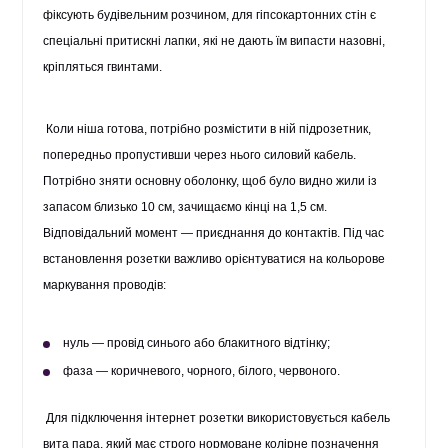
фіксують будівельним розчином, для гіпсокартонних стін є
спеціальні притискні лапки, які не дають їм випасти назовні,
кріпляться гвинтами.
Коли ніша готова, потрібно розмістити в ній підрозетник,
попередньо пропустивши через нього силовий кабель.
Потрібно зняти основну оболонку, щоб було видно жили із
запасом близько 10 см, зачищаємо кінці на 1,5 см.
Відповідальний момент — приєднання до контактів. Під час
встановлення розетки важливо орієнтуватися на кольорове
маркування проводів:
нуль — провід синього або блакитного відтінку;
фаза — коричневого, чорного, білого, червоного.
Для підключення інтернет розетки використовується кабель
вита пара, який має строго нормоване колірне позначення