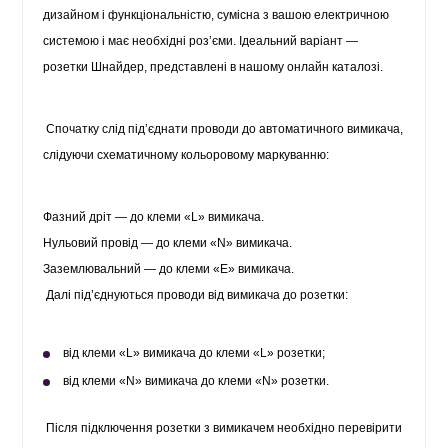
дизайном і функціональністю, сумісна з вашою електричною
системою і має необхідні роз’єми. Ідеальний варіант —
розетки Шнайдер, представлені в нашому онлайн каталозі.
Спочатку слід під’єднати проводи до автоматичного вимикача,
слідуючи схематичному кольоровому маркуванню:
Фазний дріт — до клеми «L» вимикача.
Нульовий провід — до клеми «N» вимикача.
Заземлювальний — до клеми «E» вимикача.
Далі під’єднуються проводи від вимикача до розетки:
від клеми «L» вимикача до клеми «L» розетки;
від клеми «N» вимикача до клеми «N» розетки.
Після підключення розетки з вимикачем необхідно перевірити