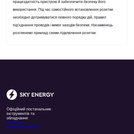
працездатність пристрою й забезпечити безпеку його
використання. Під час самостійного встановлення розетки
необхідно дотримуватися певного порядку дій, правил
під’єднання проводів і вимог заходів безпеки. Насамкінець
розглянемо приклад схеми підключення розетки.
Офіційний постачальник
інструментів та
обладнання
*Політика
конфенденційності