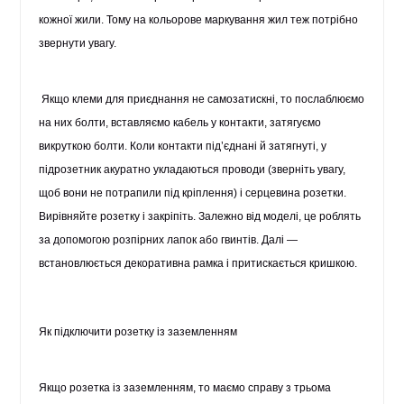
кожної жили. Тому на кольорове маркування жил теж потрібно
звернути увагу.
Якщо клеми для приєднання не самозатискні, то послаблюємо
на них болти, вставляємо кабель у контакти, затягуємо
викруткою болти. Коли контакти під’єднані й затягнуті, у
підрозетник акуратно укладаються проводи (зверніть увагу,
щоб вони не потрапили під кріплення) і серцевина розетки.
Вирівняйте розетку і закріпіть. Залежно від моделі, це роблять
за допомогою розпірних лапок або гвинтів. Далі —
встановлюється декоративна рамка і притискається кришкою.
Як підключити розетку із заземленням
Якщо розетка із заземленням, то маємо справу з трьома