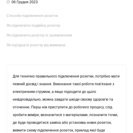
06 Грудня 2023
Способи підключення розеток
Як підключити подвійну розетку
Як підключити розетку із заземленням
Як під'єднати розетку від вимикача
Для технічно правильного підключення розетки, потрібно мати
певний досвід і знання. Виконання такої роботи пов’язане з
електричним струмом, а якщо підходити до цього
невідповідально, можна завдати шкоди своєму здоров’ю та
оточенню. Перш ніж приступити до робочого процесу, слід
зробити виміри, визначитися з матеріалами, позначити точки,
де буде проводитися заміна або установка нових розеток,
вивчити схему підключення розеток, приклад якої буде