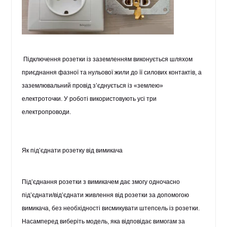
Підключення розетки із заземленням виконується шляхом
приєднання фазної та нульової жили до її силових контактів, а
заземлювальний провід з’єднується із «землею»
електроточки. У роботі використовують усі три
електропроводи.
Як під’єднати розетку від вимикача
Під’єднання розетки з вимикачем дає змогу одночасно
під’єднати/від’єднати живлення від розетки за допомогою
вимикача, без необхідності висмикувати штепсель із розетки.
Насамперед виберіть модель, яка відповідає вимогам за