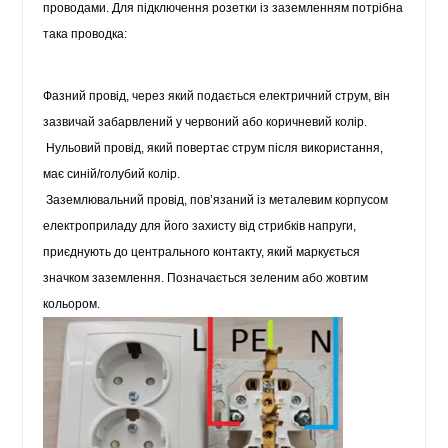
проводами. Для підключення розетки із заземленням потрібна
така проводка:
Фазний провід, через який подається електричний струм, він
зазвичай забарвлений у червоний або коричневий колір.
Нульовий провід, який повертає струм після використання,
має синій/голубий колір.
Заземлювальний провід, пов’язаний із металевим корпусом
електроприладу для його захисту від стрибків напруги,
приєднують до центрального контакту, який маркується
значком заземлення. Позначається зеленим або жовтим
кольором.