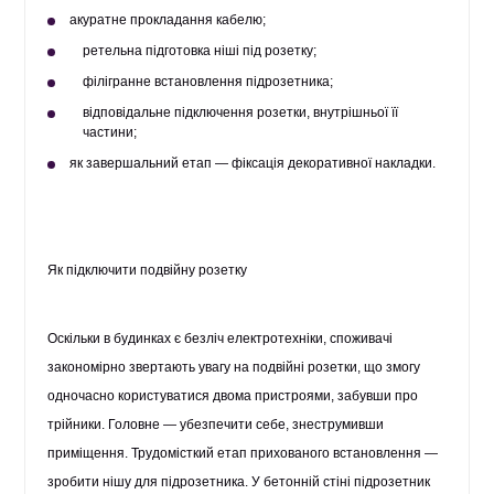
акуратне прокладання кабелю;
ретельна підготовка ніші під розетку;
філігранне встановлення підрозетника;
відповідальне підключення розетки, внутрішньої її
частини;
як завершальний етап — фіксація декоративної накладки.
Як підключити подвійну розетку
Оскільки в будинках є безліч електротехніки, споживачі
закономірно звертають увагу на подвійні розетки, що змогу
одночасно користуватися двома пристроями, забувши про
трійники. Головне — убезпечити себе, знеструмивши
приміщення. Трудомісткий етап прихованого встановлення —
зробити нішу для підрозетника. У бетонній стіні підрозетник