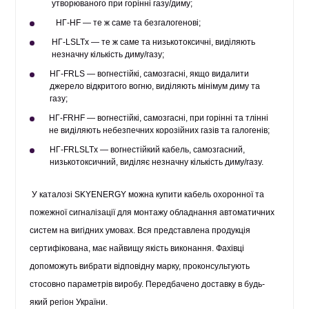
утворюваного при горінні газу/диму;
НГ-HF — те ж саме та безгалогенові;
НГ-LSLTx — те ж саме та низькотоксичні, виділяють
незначну кількість диму/газу;
НГ-FRLS — вогнестійкі, самозгасні, якщо видалити
джерело відкритого вогню, виділяють мінімум диму та
газу;
НГ-FRHF — вогнестійкі, самозгасні, при горінні та тлінні
не виділяють небезпечних корозійних газів та галогенів;
НГ-FRLSLTx — вогнестійкий кабель, самозгасний,
низькотоксичний, виділяє незначну кількість диму/газу.
У каталозі SKYENERGY можна
купити кабель охоронної та
пожежної сигналізації
для монтажу обладнання автоматичних
систем на вигідних умовах. Вся представлена продукція
сертифікована, має найвищу якість виконання. Фахівці
допоможуть вибрати відповідну марку, проконсультують
стосовно параметрів виробу. Передбачено доставку в будь-
який регіон України.