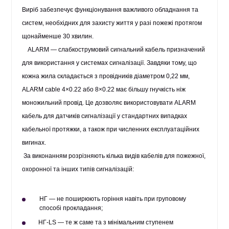
Виріб забезпечує функціонування важливого обладнання та
систем, необхідних для захисту життя у разі пожежі протягом
щонайменше 30 хвилин.
ALARM — слабкострумовий сигнальний кабель призначений
для використання у системах сигналізації. Завдяки тому, що
кожна жила складається з провідників діаметром 0,22 мм,
ALARM cable 4×0.22
або 8×0.22 має більшу гнучкість ніж
моножильний провід. Це дозволяє використовувати
ALARM
кабель для датчиків сигналізації
у стандартних випадках
кабельної протяжки, а також при численних експлуатаційних
вигинах.
За виконанням розрізняють кілька видів кабелів для пожежної,
охоронної та інших типів сигналізацій:
НГ — не поширюють горіння навіть при груповому
способі прокладання;
НГ-LS — те ж саме та з мінімальним ступенем