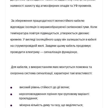
наявності захисту від атмосферних опадів та УФ променів.
За збереження працездатності вогнестійкого кабелю
відповідає ізоляція із керамообразуючої силіконової гуми. Коли
температура повітря підвищується, утворюється двоокис
кремнію. У вигляді ізоляційного шару він залишається в кабелі
на струмопровідній жилі. Завдяки цьому кабель продовжує
проводити електрику — сигналізація функціонує.
Для кабелів, з використанням яких монтується пожежна та
охоронна система сигналізації, характерні такі властивості:
високий рівень стійкості до дії вогню;
нерозповсюдження горіння при груповому варіанті
прокладання;
мізерна кількість диму та газу, що виділяється;