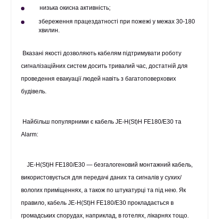
низька окисна активність;
збереження працездатності при пожежі у межах 30-180
хвилин.
Вказані якості дозволяють кабелям підтримувати роботу
сигналізаційних систем досить тривалий час, достатній для
проведення евакуації людей навіть з багатоповерхових
будівель.
Найбільш популярними є
кабель JE-H(St)H FE180/E30
та
Alarm:
JE-H(St)H FE180/E30 — безгалогеновий монтажний кабель,
використовується для передачі даних та сигналів у сухих/
вологих приміщеннях, а також по штукатурці та під нею. Як
правило,
кабель JE-H(St)H FE180/E30
прокладається в
громадських спорудах, наприклад, в готелях, лікарнях тощо.