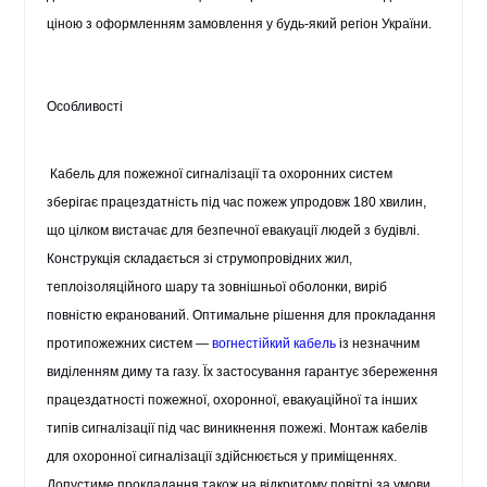
ціною з оформленням замовлення у будь-який регіон України.
Особливості
Кабель для пожежної сигналізації
та охоронних систем
зберігає працездатність під час пожеж упродовж 180 хвилин,
що цілком вистачає для безпечної евакуації людей з будівлі.
Конструкція складається зі струмопровідних жил,
теплоізоляційного шару та зовнішньої оболонки, виріб
повністю екранований. Оптимальне рішення для прокладання
протипожежних систем —
вогнестійкий кабель
із незначним
виділенням диму та газу. Їх застосування гарантує збереження
працездатності пожежної, охоронної, евакуаційної та інших
типів сигналізації під час виникнення пожежі. Монтаж
кабелів
для охоронної сигналізації
здійснюється у приміщеннях.
Допустиме прокладання також на відкритому повітрі за умови