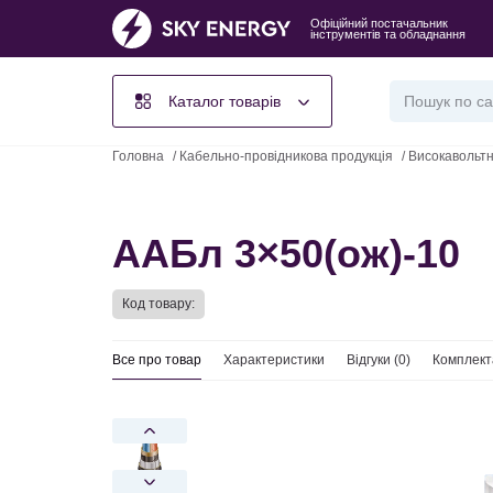
Офіційний постачальник
інструментів та обладнання
Каталог товарів
Головна
/
Кабельно-провідникова продукція
/
Високавольтн
ААБл 3×50(ож)-10
Код товару:
Все про товар
Характеристики
Відгуки (
0
)
Комплект