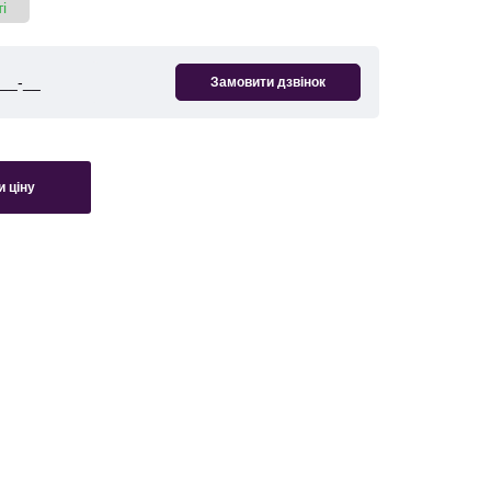
і
 ціну