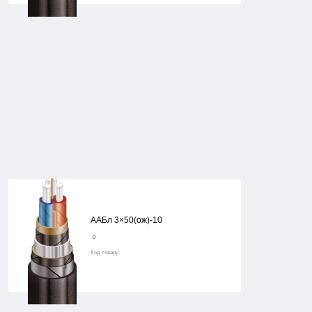
ААБл 3×50(ож)-10
0
Код товару: