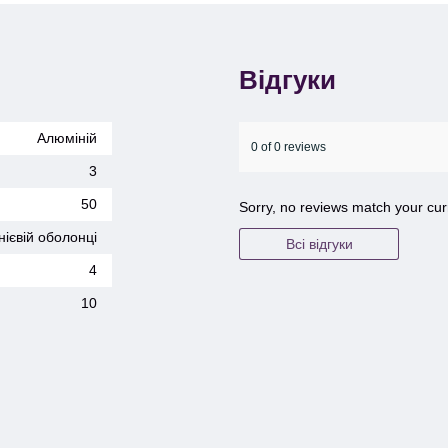
Відгуки
Алюміній
0 of 0 reviews
3
50
Sorry, no reviews match your cur
нієвій оболонці
Всі відгуки
4
10