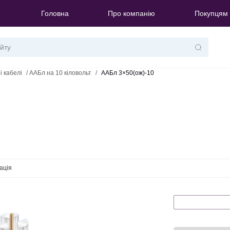
Головна
Про компанію
Покупцям
і кабелі
/
ААБл на 10 кіловольт
/
ААБл 3×50(ож)-10
ація