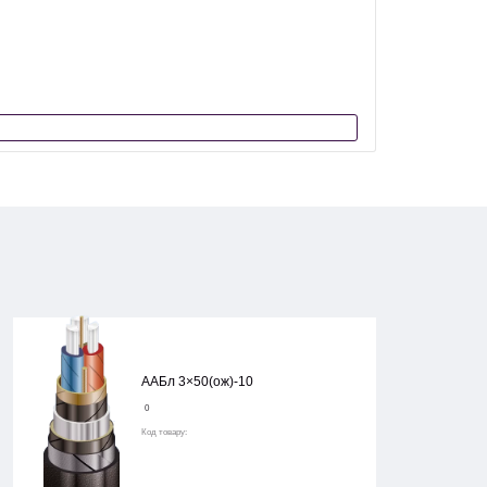
Код товару:
ААБл 3×240(ож
ААБл 3×50(ож)-10
0
Код товару: