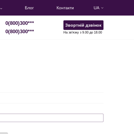
Блог
Контакти
UA
0(800)300
***
Звортній дзвінок
0(800)300
***
На зв'язку з 9.00 до 18.00