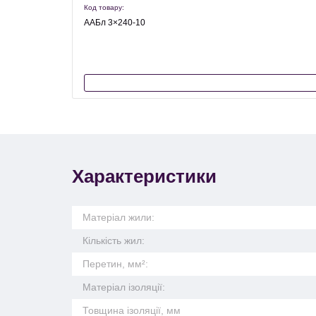
Код товару:
ААБл 3×240-10
Характеристики
Матеріал жили:
Кількість жил:
Перетин, мм²:
Матеріал ізоляції:
Товщина ізоляції, мм