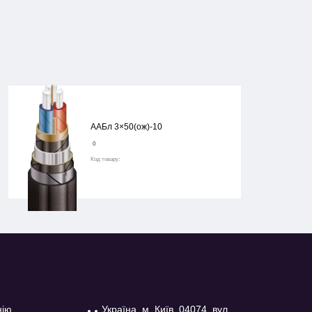
ААБл 3×50(ож)-10
0
Код товару:
нію
Україна, м. Київ, 04074, вул.