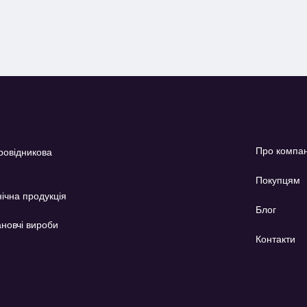
Про компа
ровідникова
Покупцям
ічна продукція
Блог
новчі вироби
Контакти