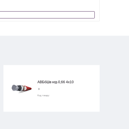
АВБбШв нгд-0,66 4х10
0
Код товару: