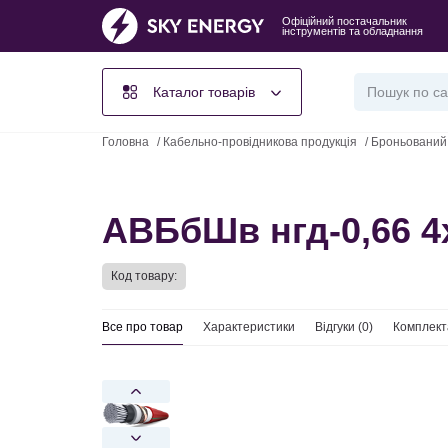
Офіційний постачальник
інструментів та обладнання
Каталог товарів
Головна
/
Кабельно-провідникова продукція
/
Броньований
АВБбШв нгд-0,66 4
Код товару:
Все про товар
Характеристики
Відгуки (
0
)
Комплект