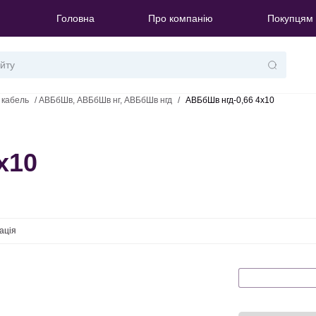
Головна
Про компанію
Покупцям
 кабель
/
АВБбШв, АВБбШв нг, АВБбШв нгд
/
АВБбШв нгд-0,66 4х10
х10
ація