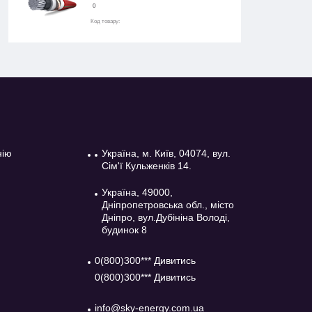
0
Код товару:
нію
Україна, м. Київ, 04074, вул.
Сім'ї Кульженків 14.
Україна, 49000,
Дніпропетровська обл., місто
Дніпро, вул.Дубініна Володі,
будинок 8
0(800)300*** Дивитись
0(800)300*** Дивитись
info@sky-energy.com.ua