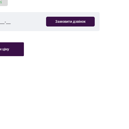
і
 ціну