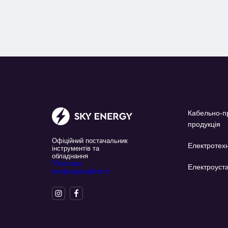
Кабельно-п
продукція
Офіційний постачальник
Електротехн
інструментів та
обладнання
*Політика
Електроуста
конфенденційності