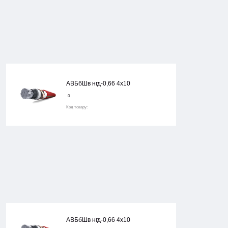
АВБбШв нгд-0,66 4х10
0
Код товару:
АВБбШв нгд-0,66 4х10