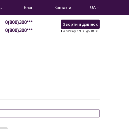
Блог
Контакти
UA
0(800)300
***
Звортній дзвінок
0(800)300
***
На зв'язку з 9.00 до 18.00