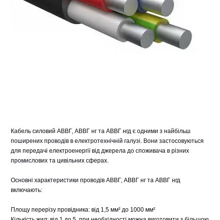
Кабель силовий АВВГ, АВВГ нг та АВВГ нгд є одними з найбільш
поширених проводів в електротехнічній галузі. Вони застосовуються
для передачі електроенергії від джерела до споживача в різних
промислових та цивільних сферах.
Основні характеристики проводів АВВГ, АВВГ нг та АВВГ нгд
включають:
Площу перерізу провідника: від 1,5 мм² до 1000 мм²
Кількість жил: від 1 до 5, при необхідності можна виготовити з більшою