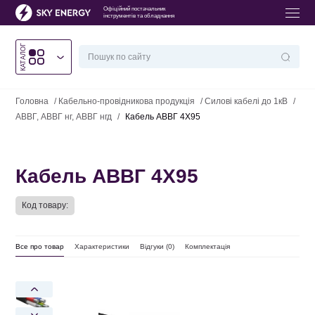
Офіційний постачальник
інструментів та обладнання
КАТАЛОГ
Головна
/
Кабельно-провідникова продукція
/
Силові кабелі до 1кВ
/
АВВГ, АВВГ нг, АВВГ нгд
/
Кабель АВВГ 4Х95
Кабель АВВГ 4Х95
Код товару:
Все про товар
Характеристики
Відгуки (
0
)
Комплектація