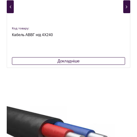
Код товару:
К
Кабель АВВГ нгд 4Х240
Докладніше