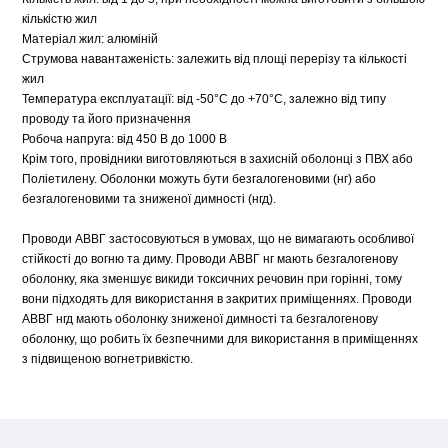
кількістю жил
Матеріал жил: алюміній
Струмова навантаженість: залежить від площі перерізу та кількості
жил
Температура експлуатації: від -50°C до +70°C, залежно від типу
проводу та його призначення
Робоча напруга: від 450 В до 1000 В
Крім того, провідники виготовляються в захисній оболонці з ПВХ або
Поліетилену. Оболонки можуть бути безгалогеновими (нг) або
безгалогеновими та зниженої димності (нгд).
Проводи АВВГ застосовуються в умовах, що не вимагають особливої
стійкості до вогню та диму. Проводи АВВГ нг мають безгалогенову
оболонку, яка зменшує викиди токсичних речовин при горінні, тому
вони підходять для використання в закритих приміщеннях. Проводи
АВВГ нгд мають оболонку зниженої димності та безгалогенову
оболонку, що робить їх безпечними для використання в приміщеннях
з підвищеною вогнетривкістю.