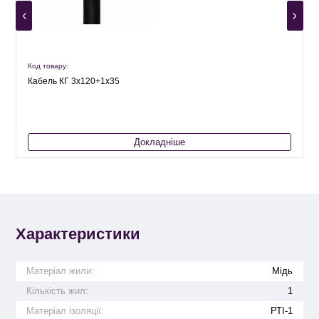
Код товару:
К
Кабель КГ 3х120+1х35
Докладніше
Характеристики
Матеріал жили:
Мідь
Кількість жил:
1
Матеріал ізоляції:
РТІ-1