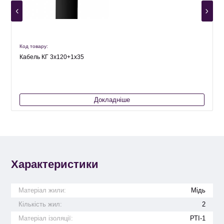
Код товару:
К
Кабель КГ 3х120+1х35
Докладніше
Характеристики
Матеріал жили:
Мідь
Кількість жил:
2
Матеріал ізоляції:
РТІ-1