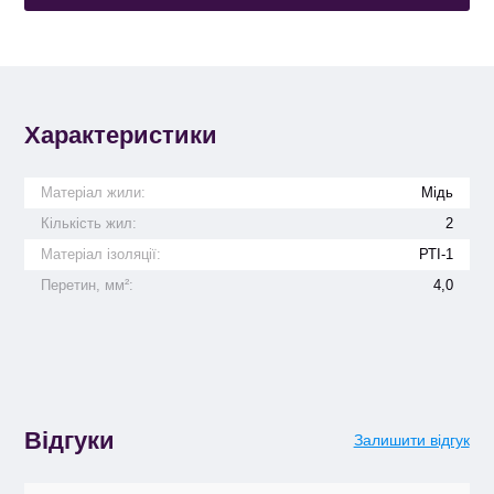
Характеристики
Матеріал жили:
Мідь
Кількість жил:
2
Матеріал ізоляції:
РТІ-1
Перетин, мм²:
4,0
Відгуки
Залишити відгук