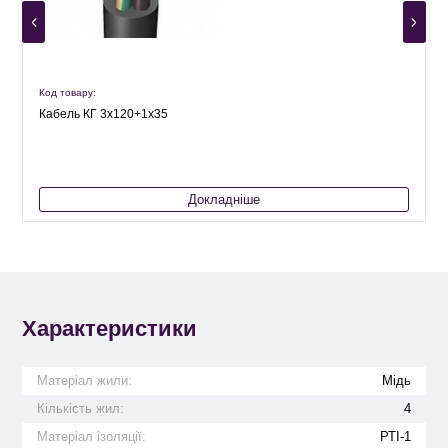
Код товару:
К
Кабель КГ 3х120+1х35
Докладніше
Характеристики
Матеріал жили:
Мідь
Кількість жил:
4
Матеріал ізоляції:
РТІ-1