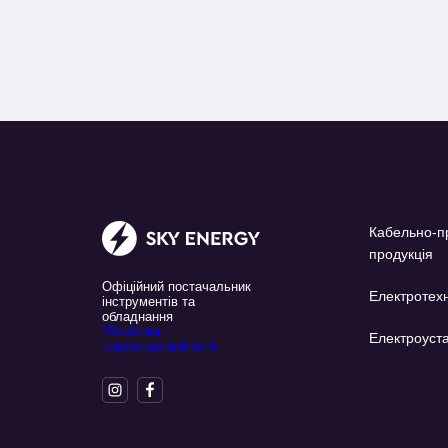
Кабельно-п
продукція
Офіційний постачальник
Електротехн
інструментів та
обладнання
*Політика
Електроуста
конфенденційності