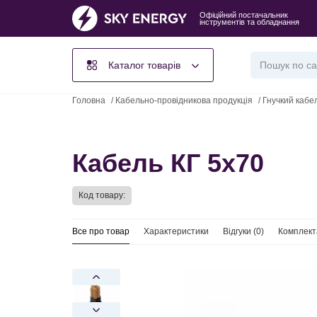
Офіційний постачальник
інструментів та обладнання
Каталог товарів
Головна
/
Кабельно-провідникова продукція
/
Гнучкий кабе
Кабель КГ 5х70
Код товару:
Все про товар
Характеристики
Відгуки (
0
)
Комплект