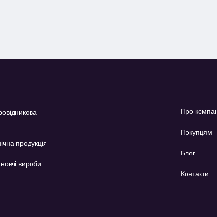
Про компа
ровідникова
Покупцям
ічна продукція
Блог
новчі вироби
Контакти