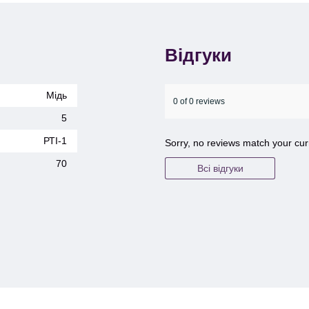
Відгуки
Мідь
0 of 0 reviews
5
РТІ-1
Sorry, no reviews match your cur
70
Всі відгуки