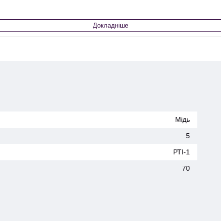
Докладніше
Мідь
5
РТІ-1
70