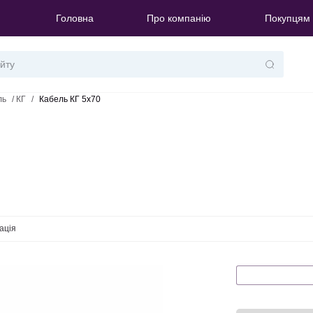
Головна
Про компанію
Покупцям
ль
/
КГ
/
Кабель КГ 5х70
ація