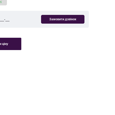
і
 ціну