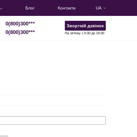
Блог
Контакти
UA
0(800)300
***
Звортній дзвінок
0(800)300
***
На зв'язку з 9.00 до 18.00