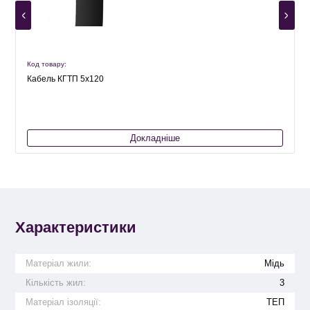
Код товару:
К
Кабель КГТП 5х120
Докладніше
Характеристики
Матеріал жили:
Мідь
Кількість жил:
3
Матеріал ізоляції:
ТЕП