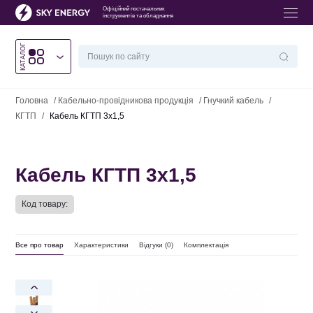
Офіційний постачальник
інструментів та обладнання
КАТАЛОГ
Головна
/
Кабельно-провідникова продукція
/
Гнучкий кабель
/
КГТП
/
Кабель КГТП 3х1,5
Кабель КГТП 3х1,5
Код товару:
Все про товар
Характеристики
Відгуки (
0
)
Комплектація