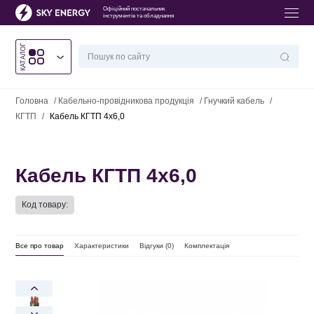
Офіційний постачальник
інструментів та обладнання
КАТАЛОГ
Головна
/
Кабельно-провідникова продукція
/
Гнучкий кабель
/
КГТП
/
Кабель КГТП 4х6,0
Кабель КГТП 4х6,0
Код товару:
Все про товар
Характеристики
Відгуки (
0
)
Комплектація