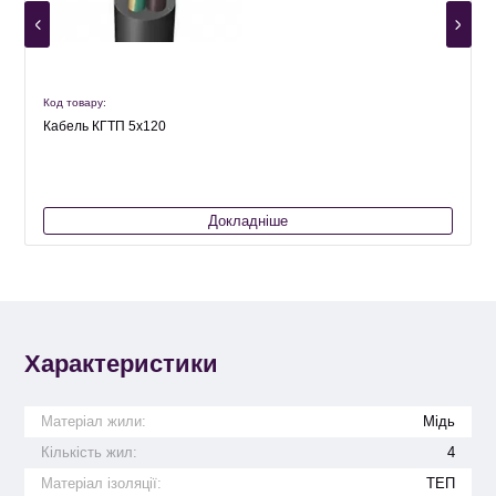
Код товару:
К
Кабель КГТП 5х120
Докладніше
Характеристики
Матеріал жили:
Мідь
Кількість жил:
4
Матеріал ізоляції:
ТЕП