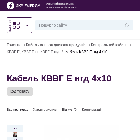
Офіційний постачальник
інструментів та обладнання
КАТАЛОГ
Головна
/
Кабельно-провідникова продукція
/
Контрольний кабель
/
КВВГ Е, КВВГ Е нг, КВВГ Е нгд
/
Кабель КВВГ Е нгд 4х10
Кабель КВВГ Е нгд 4х10
Код товару:
Все про товар
Характеристики
Відгуки (
0
)
Комплектація