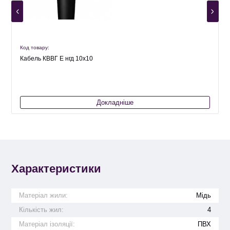
Код товару:
К
Кабель КВВГ Е нгд 10х10
Докладніше
Характеристики
Матеріал жили:
Мідь
Кількість жил:
4
Матеріал ізоляції:
ПВХ