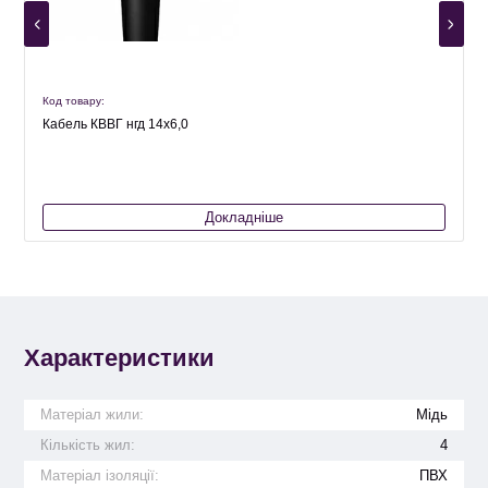
Код товару:
К
Кабель КВВГ нгд 14х6,0
Докладніше
Характеристики
Матеріал жили:
Мідь
Кількість жил:
4
Матеріал ізоляції:
ПВХ