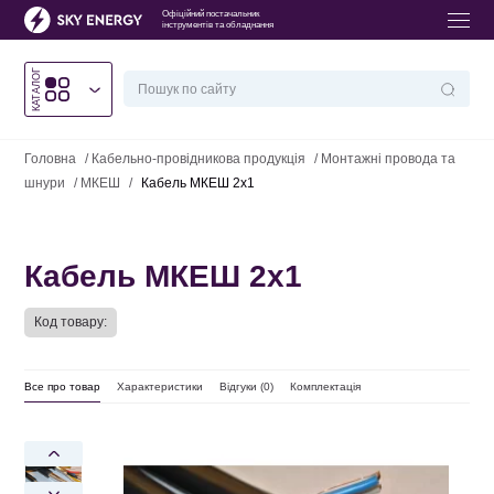
Офіційний постачальник
інструментів та обладнання
КАТАЛОГ
Головна
/
Кабельно-провідникова продукція
/
Монтажні провода та
шнури
/
МКЕШ
/
Кабель МКЕШ 2х1
Кабель МКЕШ 2х1
Код товару:
Все про товар
Характеристики
Відгуки (
0
)
Комплектація