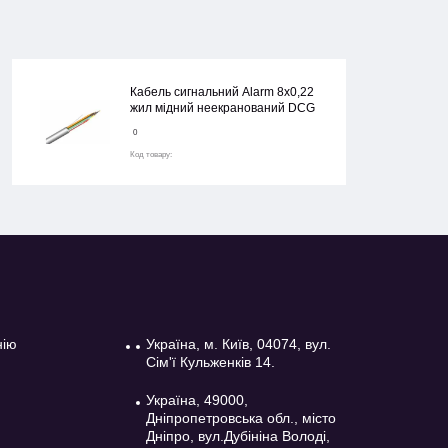
Кабель сигнальний Alarm 8х0,22
жил мідний неекранований DCG
0
Код товару:
нію
Україна, м. Київ, 04074, вул.
Сім'ї Кульженків 14.
Україна, 49000,
Дніпропетровська обл., місто
Дніпро, вул.Дубініна Володі,