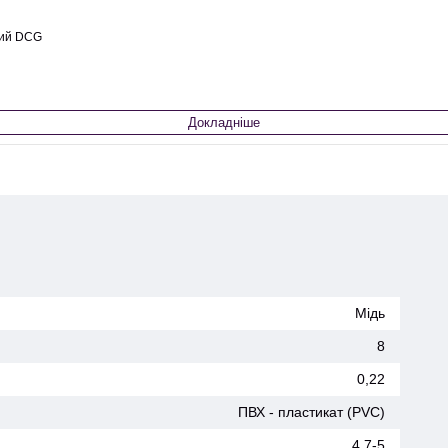
ний DCG
Докладніше
Мідь
8
0,22
ПВХ - пластикат (PVC)
4,7-5