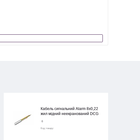
Код товару:
Кабель сигнал
Кабель сигнальний Alarm 8х0,22
жил мідний неекранований DCG
0
Код товару: