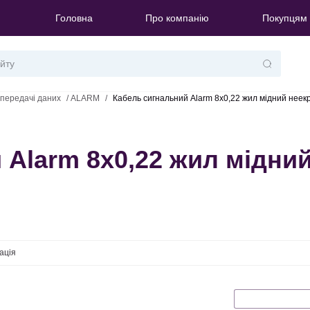
Головна
Про компанію
Покупцям
передачі даних
/
ALARM
/
Кабель сигнальний Alarm 8х0,22 жил мідний нее
 Alarm 8х0,22 жил мідни
ація