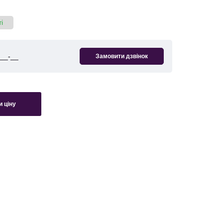
і
 ціну