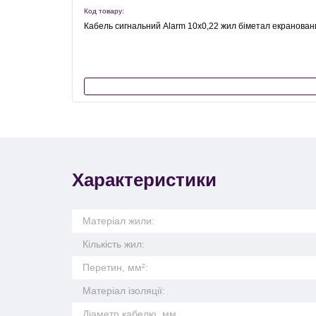
Код товару:
Кабель сигнальний Alarm 10х0,22 жил біметал екранова
Характеристики
Матеріал жили:
Кількість жил:
Перетин, мм²:
Матеріал ізоляції:
Діаметр кабелю, мм