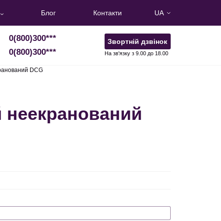
Блог
Контакти
UA
0(800)300
***
Звортній дзвінок
0(800)300
***
На зв'язку з 9.00 до 18.00
кранований DCG
й неекранований