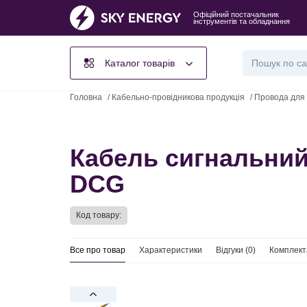
Офіційний постачальник
інструментів та обладнання
Каталог товарів
Головна
/
Кабельно-провідникова продукція
/
Провода для 
Кабель сигнальний
DCG
Код товару:
Все про товар
Характеристики
Відгуки (
0
)
Комплект