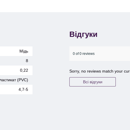
Відгуки
Мідь
0 of 0 reviews
8
0,22
Sorry, no reviews match your cur
ластикат (PVC)
Всі відгуки
4,7-5