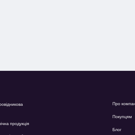
Про компа
ровідникова
Покупцям
ічна продукція
Блог