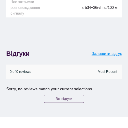
Час затримки
розповсюдження
≤ 534+36/√f нс/100 м
сигналу
Відгуки
Залишити відгук
0 of 0 reviews
Sorry, no reviews match your current selections
Всі відгуки