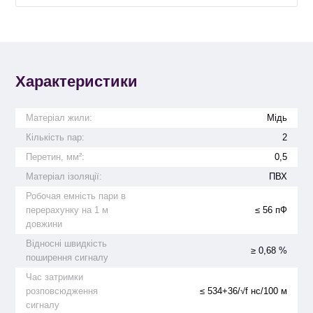
Характеристики
Матеріал жили:
Мідь
Кількість пар:
2
Перетин, мм²:
0,5
Матеріал ізоляції:
ПВХ
Робочая емність пари в
перерахунку на 1 м
≤ 56 пФ
довжини
Відносні швидкість
≥ 0,68 %
поширення сигналу
Час затримки
розповсюдження
≤ 534+36/√f нс/100 м
сигналу