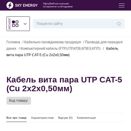
Офіційний постачальник
інструментів та обладнання
КАТАЛОГ
Головна
/
Кабельно-провідникова продукція
/
Провода для передачі
даних
/
Компьютерний кабель (FTP,UTP,КПВ,КПВЭ,КПП)
/
Кабель
вита пара UTP CAT-5 (Cu 2х2х0,50мм)
Кабель вита пара UTP CAT-5
(Cu 2х2х0,50мм)
Код товару:
Все про товар
Характеристики
Відгуки (
0
)
Комплектація