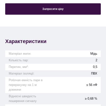
Запросити ціну
Характеристики
Матеріал жили:
Мідь
Кількість пар:
2
Перетин, мм²:
0,5
Матеріал ізоляції:
ПВХ
Робочая емність пари в
перерахунку на 1 м
≤ 56 пФ
довжини
Відносні швидкість
≥ 0,68 %
поширення сигналу