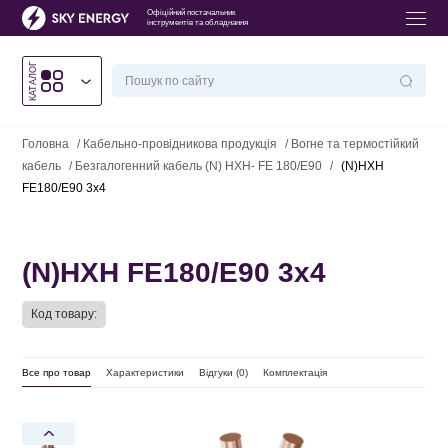
Офіційний постачальник
інструментів та обладнання
КАТАЛОГ
Головна
/
Кабельно-провідникова продукція
/
Вогне та термостійкий
кабель
/
Безгалогенний кабель (N) HXH- FE 180/E90
/
(N)HXH
FE180/E90 3х4
(N)HXH FE180/E90 3х4
Код товару:
Все про товар
Характеристики
Відгуки (
0
)
Комплектація