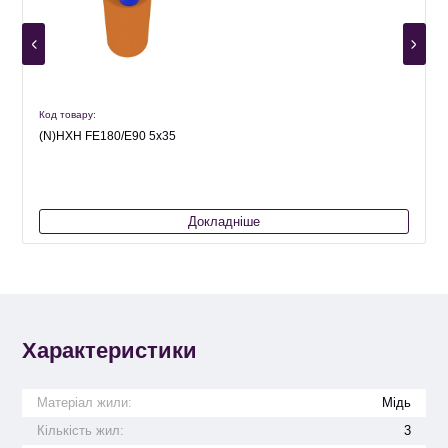
Код товару:
К
(N)HXH FE180/E90 5х35
Докладніше
Характеристики
Матеріал жили:
Мідь
Кількість жил:
3