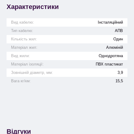
Характеристики
Вид кабелю:
Інсталяційний
Тип кабелю:
АПВ
Кількість жил:
Один
Матеріал жил:
Алюміній
Вид жили:
Однодротяна
Матеріал ізоляції:
ПВХ пластикат
Зовнішній діаметр, мм:
3,9
Вага кг/км:
15,5
Відгуки