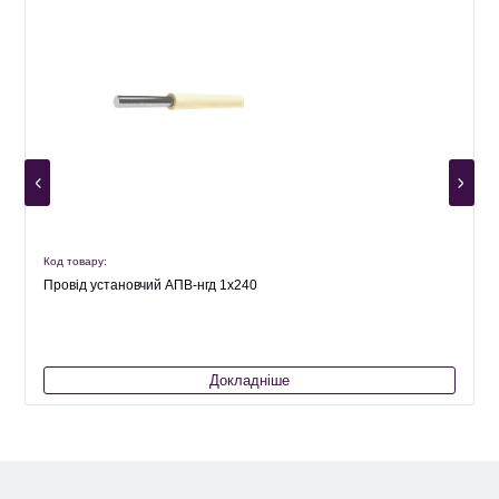
Код товару:
К
Провід установчий АПВ-нгд 1х240
Докладніше