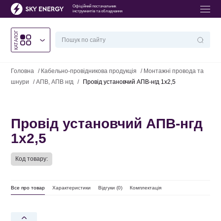
Офіційний постачальник
інструментів та обладнання
КАТАЛОГ
Головна
/
Кабельно-провідникова продукція
/
Монтажні провода та
шнури
/
АПВ, АПВ нгд
/
Провід установчий АПВ-нгд 1х2,5
Провід установчий АПВ-нгд
1х2,5
Код товару:
Все про товар
Характеристики
Відгуки (
0
)
Комплектація