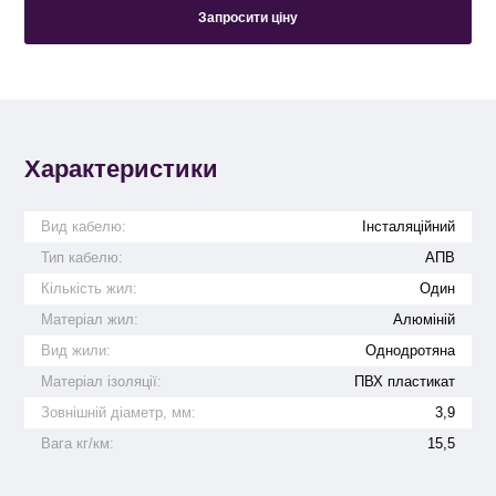
Запросити ціну
Характеристики
Вид кабелю:
Інсталяційний
Тип кабелю:
АПВ
Кількість жил:
Один
Матеріал жил:
Алюміній
Вид жили:
Однодротяна
Матеріал ізоляції:
ПВХ пластикат
Зовнішній діаметр, мм:
3,9
Вага кг/км:
15,5