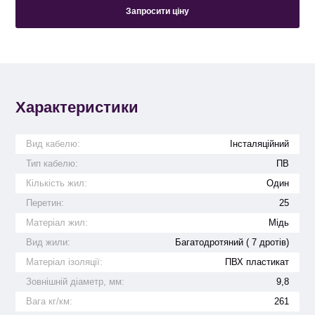
Запросити ціну
Характеристики
Вид кабелю:
Інсталяційний
Тип кабелю:
ПВ
Кількість жил:
Один
Перетин:
25
Матеріал жил:
Мідь
Вид жили:
Багатодротяний ( 7 дротів)
Матеріал ізоляції:
ПВХ пластикат
Зовнішній діаметр, мм:
9,8
Вага кг/км:
261