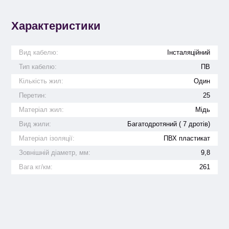
Характеристики
Вид кабелю:
Інсталяційний
Тип кабелю:
ПВ
Кількість жил:
Один
Перетин:
25
Матеріал жил:
Мідь
Вид жили:
Багатодротяний ( 7 дротів)
Матеріал ізоляції:
ПВХ пластикат
Зовнішній діаметр, мм:
9,8
Вага кг/км:
261