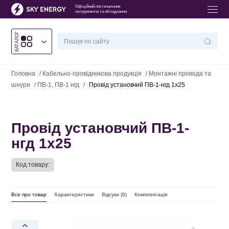
Офіційний постачальник
інструментів та обладнання
КАТАЛОГ
Головна
/
Кабельно-провідникова продукція
/
Монтажні провода та
шнури
/
ПВ-1, ПВ-1 нгд
/
Провід установчий ПВ-1-нгд 1х25
Провід установчий ПВ-1-
нгд 1х25
Код товару:
Все про товар
Характеристики
Відгуки (
0
)
Комплектація