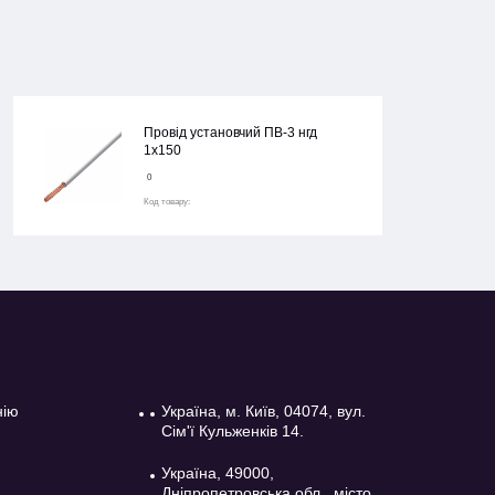
Провід установчий ПВ-3 нгд
1х150
0
Код товару:
нію
Україна, м. Київ, 04074, вул.
Сім'ї Кульженків 14.
Україна, 49000,
Дніпропетровська обл., місто