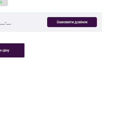
і
 ціну