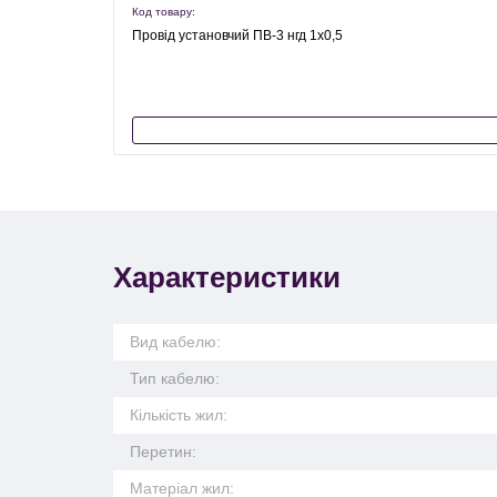
Код товару:
Провід установчий ПВ-3 нгд 1х0,5
Характеристики
Вид кабелю:
Тип кабелю:
Кількість жил:
Перетин:
Матеріал жил: