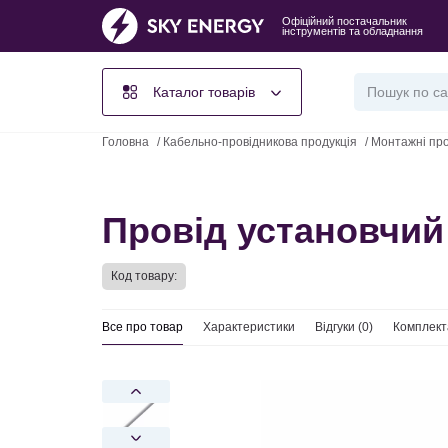
Офіційний постачальник
інструментів та обладнання
Каталог товарів
Головна
/
Кабельно-провідникова продукція
/
Монтажні пр
Провід установчий 
Код товару:
Все про товар
Характеристики
Відгуки (
0
)
Комплект