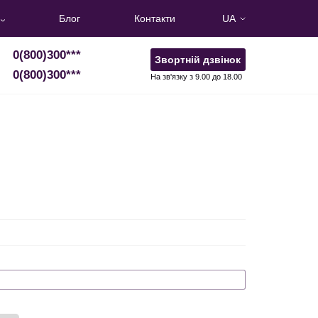
Блог
Контакти
UA
0(800)300
***
Звортній дзвінок
0(800)300
***
На зв'язку з 9.00 до 18.00