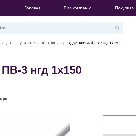
Головна
Про компанію
Покупцям
овода та шнури
/
ПВ-3, ПВ-3 нгд
/
Провід установчий ПВ-3 нгд 1х150
ПВ-3 нгд 1х150
ація