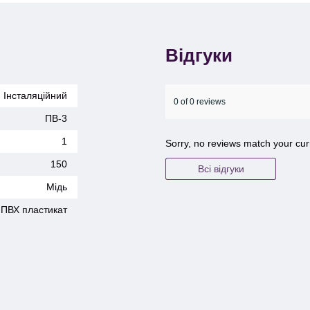
Відгуки
Інсталяційний
0 of 0 reviews
ПВ-3
1
Sorry, no reviews match your cur
150
Всі відгуки
Мідь
ПВХ пластикат