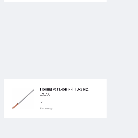
Провід установчий ПВ-3 нгд
1х150
0
Код товару: