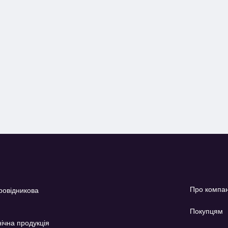
Про компа
ровідникова
Покупцям
ічна продукція