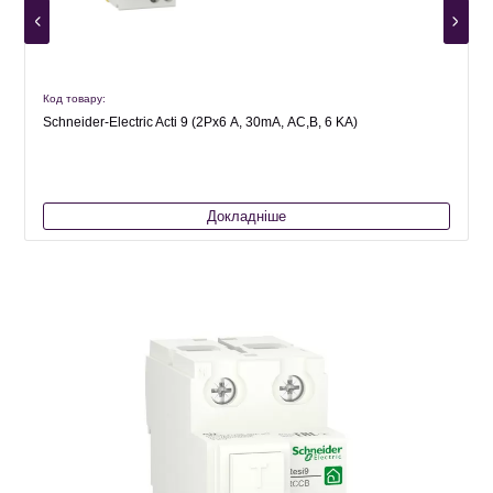
Код товару:
К
Schneider-Electric Acti 9 (2Px6 А, 30mА, АС,В, 6 KA)
Докладніше