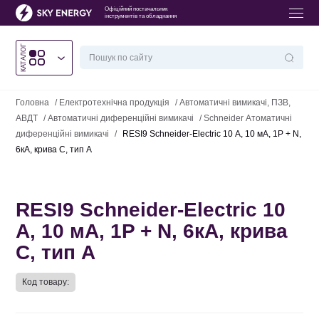
Офіційний постачальник
інструментів та обладнання
КАТАЛОГ
Головна
/
Електротехнічна продукція
/
Автоматичні вимикачі, ПЗВ,
АВДТ
/
Автоматичні диференційні вимикачі
/
Schneider Атоматичні
диференційні вимикачі
/
RESI9 Schneider-Electric 10 А, 10 мА, 1P + N,
6кA, крива С, тип А
RESI9 Schneider-Electric 10
А, 10 мА, 1P + N, 6кA, крива
С, тип А
Код товару: