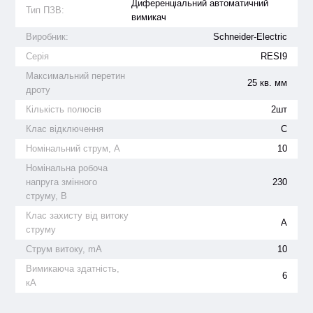
Диференціальний автоматичний
Тип ПЗВ:
вимикач
Виробник:
Schneider-Electric
Серія
RESI9
Максимальний перетин
25 кв. мм
дроту
Кількість полюсів
2шт
Клас відключення
С
Номінальний струм, А
10
Номінальна робоча
напруга змінного
230
струму, В
Клас захисту від витоку
А
струму
Струм витоку, mA
10
Вимикаюча здатність,
6
кА