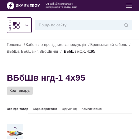
Офіційний постачальник
інструментів та обладнання
КАТАЛОГ
Головна
/
Кабельно-провідникова продукція
/
Броньований кабель
/
ВБбШв, ВБбШв нг, ВБбШв нгд
/
ВБбШв нгд-1 4х95
ВБбШв нгд-1 4х95
Код товару:
Все про товар
Характеристики
Відгуки (
0
)
Комплектація