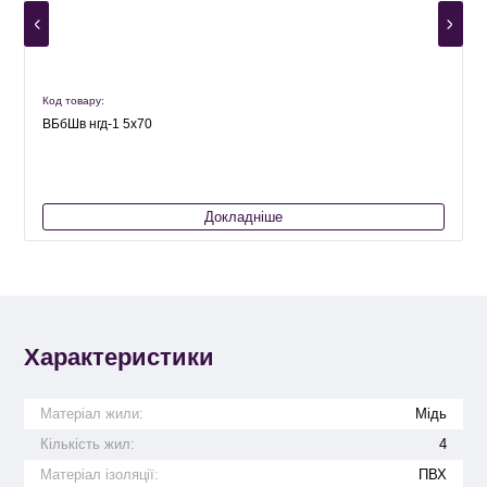
Код товару:
К
ВБбШв нгд-1 5х70
Докладніше
Характеристики
Матеріал жили:
Мідь
Кількість жил:
4
Матеріал ізоляції:
ПВХ