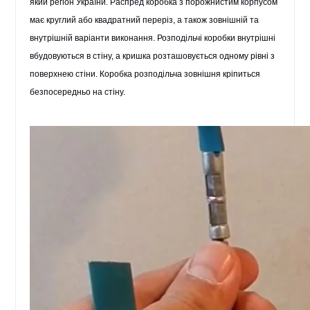
який регіон України.
Распред коробка
з порожнистим корпусом
має круглий або квадратний переріз, а також зовнішній та
внутрішній варіанти виконання.
Розподільчі коробки внутрішні
вбудовуються в стіну, а кришка розташовується одному рівні з
поверхнею стіни.
Коробка розподільча зовнішня
кріпиться
безпосередньо на стіну.