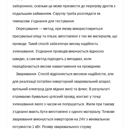
заборонено, оскільки це може призвести до перегріву дротів з
подальшим займанням. Скрутку треба розглядати як
тимчасове з’єднання для тестування.
Опресування
— метод, при якому використовуються
пресувальні кліщі та гільзи, виготовлені з тих же матеріалів, що
проводи. Такий спосіб забезпечує високу надійність
зчленування. З’єднання проводів виконується відносно
швидко, а сам метод підходить у випадках, коли
передбачається високе навантаження на провідники.
Зварювання
. Спосіб відрізняється високою надійністю, але
для реалізації потрібен інверторний зварювальний апарат,
вугільний електрод (для мідних жил) та флюс. В результаті
отримаємо буквально цілісний провід, контакт у точці
зчленування якого з часом не погіршується. Жили при такому
з’єднанні мають бути виготовлені з одного матеріалу. Точкове
зварювання виконується інвертором на 24V з мінімальною
потужністю 1 кВт. Розмір зварювального струму