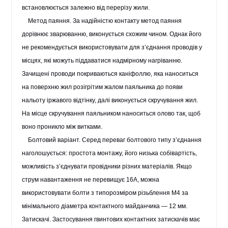
встановлюється залежно від перерізу жили.
Метод паяння
. За надійністю контакту метод паяння
дорівнює зварюванню, виконується схожим чином. Однак його
не рекомендується використовувати для з’єднання проводів у
місцях, які можуть піддаватися надмірному нагріванню.
Зачищені проводи покриваються каніфоллю, яка наноситься
на поверхню жил розігрітим жалом паяльника до появи
нальоту іржавого відтінку, далі виконується скручування жил.
На місце скручування паяльником наноситься олово так, щоб
воно проникло між витками.
Болтовий варіант
. Серед переваг болтового типу з’єднання
наголошується: простота монтажу, його низька собівартість,
можливість з’єднувати провідники різних матеріалів. Якщо
струм навантаження не перевищує 16A, можна
використовувати болти з типорозміром різьблення M4 за
мінімального діаметра контактного майданчика — 12 мм.
Затискачі
. Застосування гвинтових контактних затискачів має