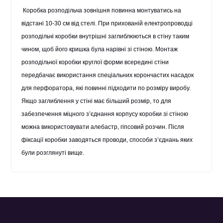
Коробка розподільча зовнішня
повинна монтуватись на
відстані 10-30 см від стелі. При прихованій електропроводці
розподільчі коробки внутрішні
заглиблюються в стіну таким
чином, щоб його кришка була нарівні зі стіною.
Монтаж
розподільчої коробки
круглої форми всередині стіни
передбачає використання спеціальних корончастих насадок
для перфоратора, які повинні підходити по розміру виробу.
Якщо заглиблення у стіні має більший розмір, то для
забезпечення міцного з’єднання корпусу коробки зі стіною
можна використовувати алебастр, гіпсовий розчин. Після
фіксації коробки заводяться проводи, способи з’єднань яких
були розглянуті вище.