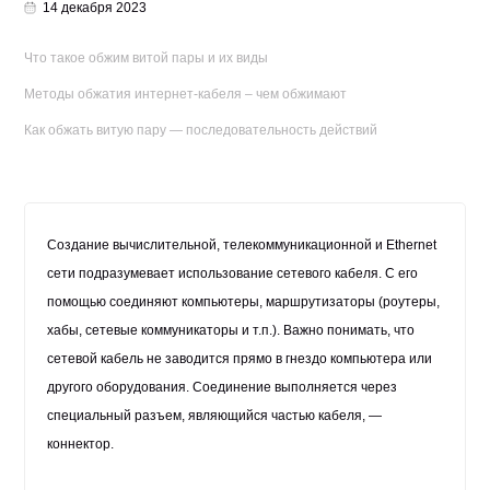
14 декабря 2023
Что такое обжим витой пары и их виды
Методы обжатия интернет-кабеля – чем обжимают
Как обжать витую пару — последовательность действий
Создание вычислительной, телекоммуникационной и Ethernet
сети подразумевает использование сетевого кабеля. С его
помощью соединяют компьютеры, маршрутизаторы (роутеры,
хабы, сетевые коммуникаторы и т.п.). Важно понимать, что
сетевой кабель не заводится прямо в гнездо компьютера или
другого оборудования. Соединение выполняется через
специальный разъем, являющийся частью кабеля, —
коннектор.