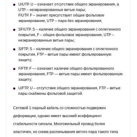
U/UTP. U – означает отсутствие общего экранирования, а
UTP – неэкранированные витые пары;
F/UTP. F – значит присутствует общее фольговое
экранирование, UTP – пара без экранирования;
SF/UTP. S – наличие общего экранирования с оплетенного
покрытия, F – общее фольговое экранирование, UTP –
неэкранированные витые пары;
S/FTP. S – наличие общего экранирования с оплетенного
покрытия, FTP – витые пары имеют фольгированную
защиту;
F/FTP. F — означает наличие общего фольгированного
экранирования, FTP — витые пары имеют фольгированную
защиту;
U/FTP. U – отсутствие общего экранирования, FTP – витые
пары снабжены фольговой защитой.
Сетевой 1-парный кабель со сложностью подвержен
деформации, однако имеет высокий коэффициент
стабильности сигнала. Многожильный провод более
эластичен, но схема распинывания витого пара такого типа