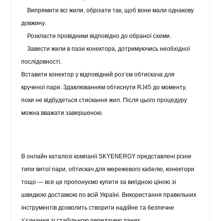
Випрямити всі жили, обрізати так, щоб вони мали однакову
довжину.
Розкласти провідники відповідно до обраної схеми.
Завести жили в пази конектора, дотримуючись необхідної
послідовності.
Вставити конектор у відповідний роз’єм обтискача для
крученої пари. Здавлюванням обтиснути RJ45 до моменту,
поки не відбудеться стискання жил. Після цього процедуру
можна вважати завершеною.
В онлайн каталозі компанії SKYENERGY представлені різни
типи витої пари, обтискач для мережевого кабелю, конектори
тощо — все це пропонуємо купити за вигідною ціною зі
швидкою доставкою по всій Україні. Використання правильних
інструментів дозволить створити надійне та безпечне
з’єднання зі стабільною передачею даних.