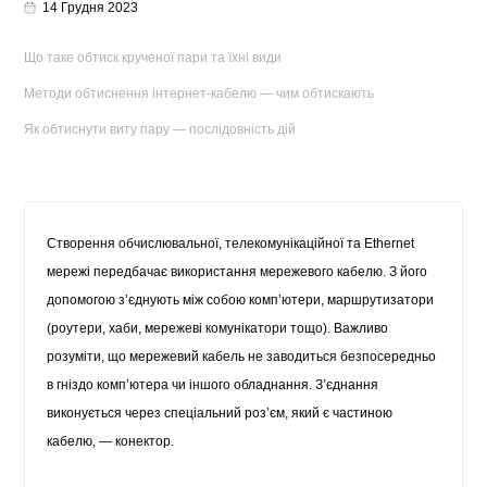
14 Грудня 2023
Що таке обтиск крученої пари та їхні види
Методи обтиснення інтернет-кабелю — чим обтискають
Як обтиснути виту пару — послідовність дій
Створення обчислювальної, телекомунікаційної та Ethernet
мережі передбачає використання мережевого кабелю. З його
допомогою з’єднують між собою комп’ютери, маршрутизатори
(роутери, хаби, мережеві комунікатори тощо). Важливо
розуміти, що мережевий кабель не заводиться безпосередньо
в гніздо комп’ютера чи іншого обладнання. З’єднання
виконується через спеціальний роз’єм, який є частиною
кабелю, — конектор.