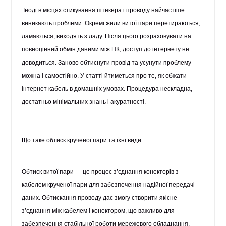
Іноді в місцях стикування штекера і проводу найчастіше
виникають проблеми. Окремі жили витої пари перетираються,
ламаються, виходять з ладу. Після цього розраховувати на
повноцінний обмін даними між ПК, доступ до інтернету не
доводиться. Заново обтиснути провід та усунути проблему
можна і самостійно. У статті йтиметься про те, як обжати
інтернет кабель в домашніх умовах. Процедура нескладна,
достатньо мінімальних знань і акуратності.
Що таке обтиск крученої пари та їхні види
Обтиск витої пари — це процес з’єднання конекторів з
кабелем крученої пари для забезпечення надійної передачі
даних. Обтискання проводу дає змогу створити якісне
з’єднання між кабелем і конектором, що важливо для
забезпечення стабільної роботи мережевого обладнання.