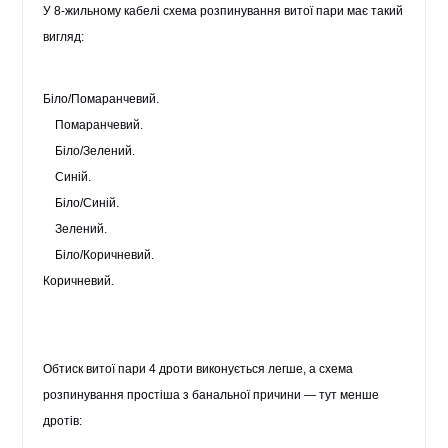
У 8-жильному кабелі схема розпинування витої пари має такий
вигляд:
Біло/Помаранчевий.
Помаранчевий.
Біло/Зелений.
Синій.
Біло/Синій.
Зелений.
Біло/Коричневий.
Коричневий.
Обтиск витої пари 4 дроти виконується легше, а схема
розпинування простіша з банальної причини — тут менше
дротів: