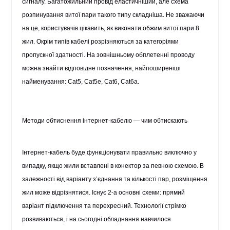
сигналу. Багатожильний провід еластичніший, але схема
розпинування витої пари такого типу складніша. Не зважаючи
на це, користувачів цікавить, як виконати обжим витої пари 8
жил. Окрім типів кабелі розрізняються за категоріями
пропускної здатності. На зовнішньому обплетенні проводу
можна знайти відповідне позначення, найпоширеніші
найменування: Cat5, Cat5e, Cat6, Cat6a.
Методи обтиснення інтернет-кабелю — чим обтискають
Інтернет-кабель буде функціонувати правильно виключно у
випадку, якщо жили вставлені в конектор за певною схемою. В
залежності від варіанту з’єднання та кількості пар, розміщення
жил може відрізнятися. Існує 2-а основні схеми: прямий
варіант підключення та перехресний. Технології стрімко
розвиваються, і на сьогодні обладнання навчилося