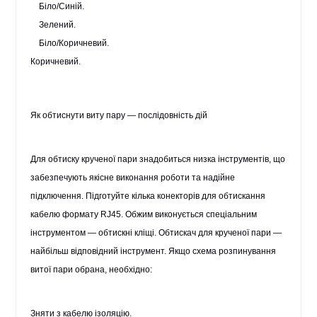
Біло/Синій.
Зелений.
Біло/Коричневий.
Коричневий.
Як обтиснути виту пару — послідовність дій
Для обтиску крученої пари знадобиться низка інструментів, що
забезпечують якісне виконання роботи та надійне
підключення. Підготуйте кілька конекторів для обтискання
кабелю формату RJ45. Обжим виконується спеціальним
інструментом — обтискні кліщі. Обтискач для крученої пари —
найбільш відповідний інструмент. Якщо схема розпинування
витої пари обрана, необхідно:
Зняти з кабелю ізоляцію.