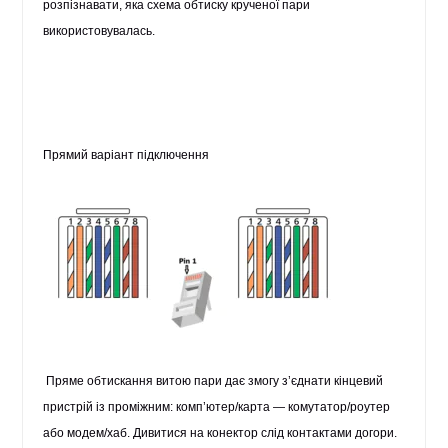
розпізнавати, яка схема обтиску крученої пари
використовувалась.
Прямий варіант підключення
Пряме обтискання витою пари дає змогу з’єднати кінцевий
пристрій із проміжним: комп’ютер/карта — комутатор/роутер
або модем/хаб. Дивитися на конектор слід контактами догори.