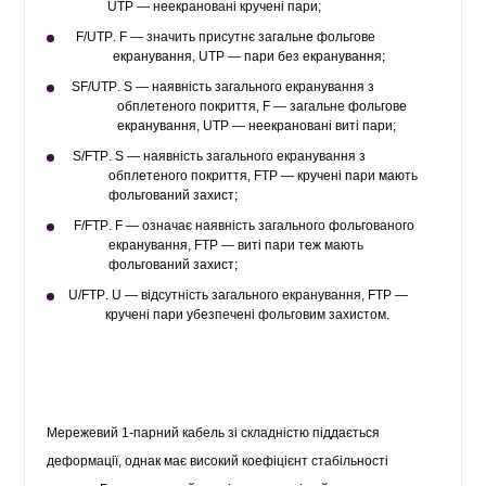
UTP — неекрановані кручені пари;
F/UTP
. F — значить присутнє загальне фольгове
екранування, UTP — пари без екранування;
SF/UTP
. S — наявність загального екранування з
обплетеного покриття, F — загальне фольгове
екранування, UTP — неекрановані виті пари;
S/FTP
. S — наявність загального екранування з
обплетеного покриття, FTP — кручені пари мають
фольгований захист;
F/FTP
. F — означає наявність загального фольгованого
екранування, FTP — виті пари теж мають
фольгований захист;
U/FTP
. U — відсутність загального екранування, FTP —
кручені пари убезпечені фольговим захистом.
Мережевий 1-парний кабель зі складністю піддається
деформації, однак має високий коефіцієнт стабільності